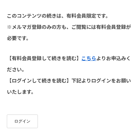
このコンテンツの続きは、有料会員限定です。
※メルマガ登録のみの方も、ご閲覧には有料会員登録が
必要です。
【有料会員登録して続きを読む】
こちら
よりお申込みく
ださい。
【ログインして続きを読む】下記よりログインをお願い
いたします。
ログイン