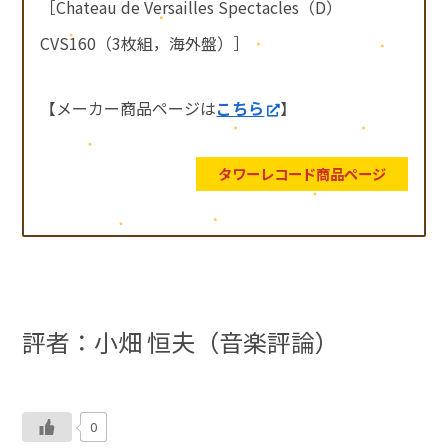
［Chateau de Versailles Spectacles（D）
CVS160（3枚組，海外盤）］
【メーカー商品ページは
こちら
】
タワーレコード商品ページ
評者：
小畑 恒夫（音楽評論）
0