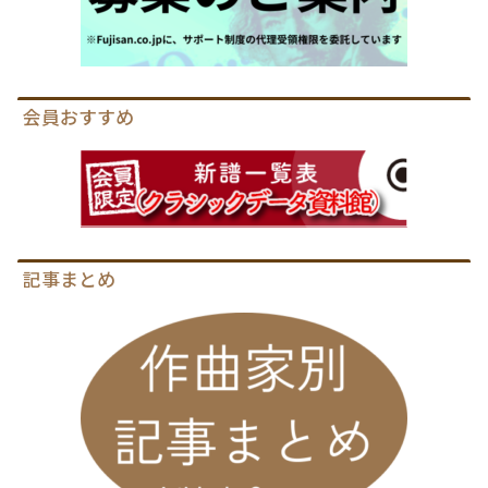
会員おすすめ
記事まとめ