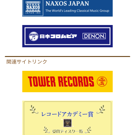
関連サイトリンク