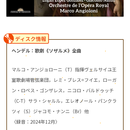
ディスク情報
ヘンデル：歌劇《ソザルメ》全曲
マルコ・アンジョローニ（T）指揮ヴェルサイユ王
室歌劇場管弦楽団，レミ・ブレス=フイエ，ローガ
ン・ロペス・ゴンザレス，ニコロ・バルドゥッチ
（C-T）サラ・シャルル，エレオノール・パンクラ
ツィ（S）ジャコモ・ナンニ（Br）他
〈録音：2024年12月〉