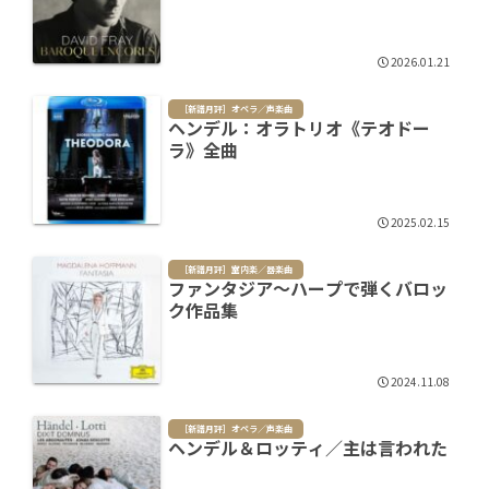
2026.01.21
［新譜月評］オペラ／声楽曲
ヘンデル：オラトリオ《テオドー
ラ》全曲
2025.02.15
［新譜月評］室内楽／器楽曲
ファンタジア～ハープで弾くバロッ
ク作品集
2024.11.08
［新譜月評］オペラ／声楽曲
ヘンデル＆ロッティ／主は言われた