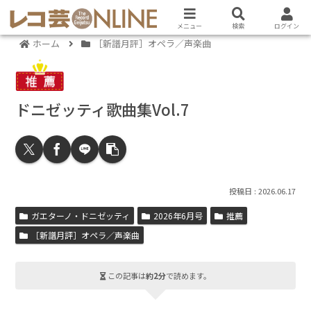
メニュー
検索
ログイン
ホーム
［新譜月評］オペラ／声楽曲
ドニゼッティ歌曲集Vol.7
2026.06.17
ガエターノ・ドニゼッティ
2026年6月号
推薦
［新譜月評］オペラ／声楽曲
この記事は
約2分
で読めます。