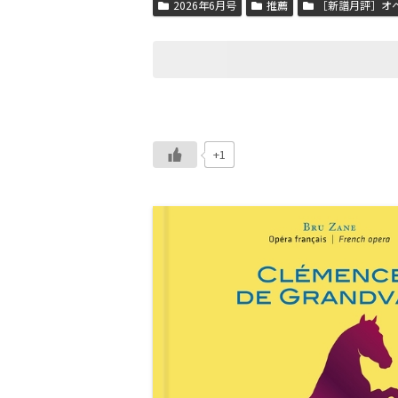
2026年6月号
推薦
［新譜月評］オ
+1