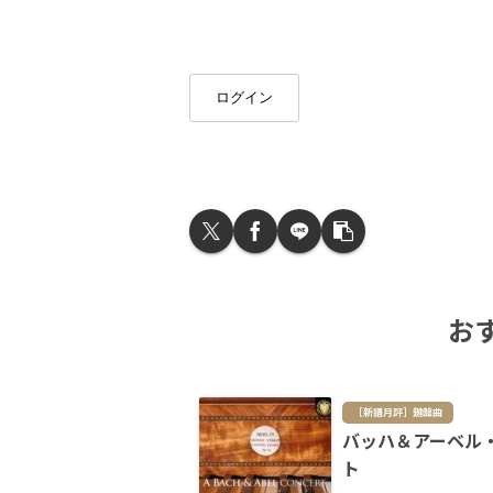
ログイン
お
［新譜月評］鍵盤曲
バッハ＆アーベル
ト