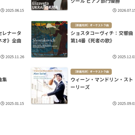
クール ピアノ部門優勝
2025.06.15
2026.07.1
［新譜月評］オーケストラ曲
セレナータ
ショスタコーヴィチ：交響曲
ネオ》全曲
第14番《死者の歌》
2025.11.26
2025.12.0
［新譜月評］オーケストラ曲
曲集
ウィーン・マンドリン・スト
ーリーズ
2025.01.15
2025.09.0