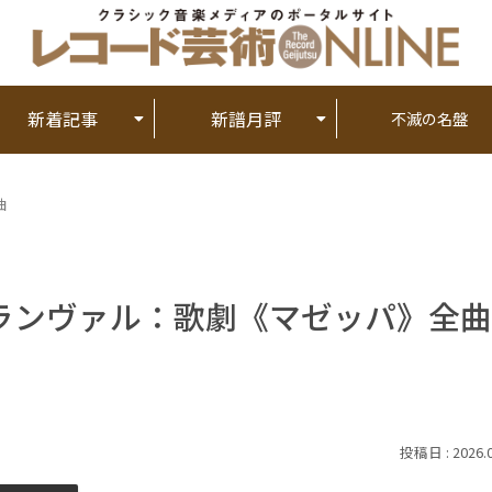
新着記事
新譜月評
不滅の名盤
曲
ランヴァル：歌劇《マゼッパ》全曲
2026.