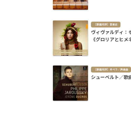
［新譜月評］音楽史
ヴィヴァルディ：
《グロリアとヒメ
［新譜月評］オペラ／声楽曲
シューベルト／歌