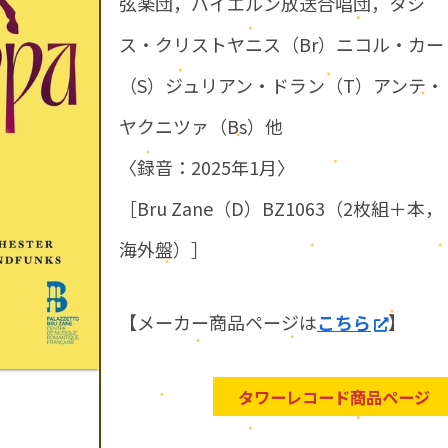
弦楽団，バイエルン放送合唱団，タシ
ス・クリストヤニス（Br）ニコル・カー
（S）ジュリアン・ドラン（T）アンテ・
ヤクニツァ（Bs）他
〈録音：2025年1月〉
［Bru Zane（D）BZ1063（2枚組＋本，
海外盤）］
【メーカー商品ページは
こちら
】
タワーレコード商品ページ