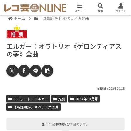
メニュー
検索
ログイン
ホーム
［新譜月評］オペラ／声楽曲
エルガー：オラトリオ《ゲロンティアス
の夢》全曲
2024.10.15
エドワード・エルガー
推薦
2024年10月号
［新譜月評］オペラ／声楽曲
この記事は
約2分
で読めます。