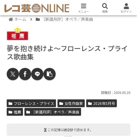
メニュー
検索
ログイン
ホーム
［新譜月評］オペラ／声楽曲
夢を抱き続けよ～フローレンス・プライ
ス歌曲集
2026.05.20
フローレンス・プライス
女性作曲家
2026年5月号
推薦
［新譜月評］オペラ／声楽曲
この記事は
約2分
で読めます。