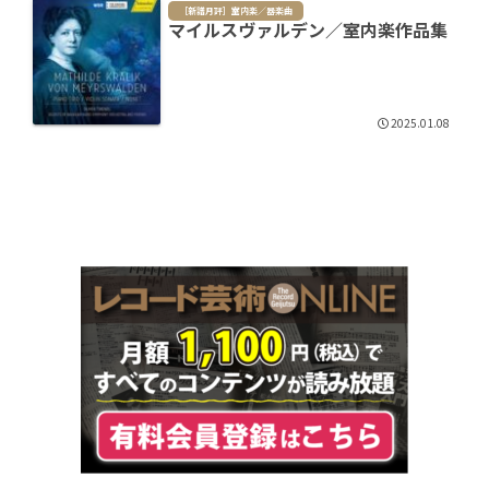
［新譜月評］室内楽／器楽曲
マイルスヴァルデン／室内楽作品集
2025.01.08