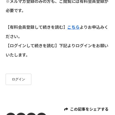
※メルマガ登録のみの方も、ご閲覧には有料会員登録が
必要です。
【有料会員登録して続きを読む】
こちら
よりお申込みく
ださい。
【ログインして続きを読む】下記よりログインをお願い
いたします。
ログイン
この記事をシェアする