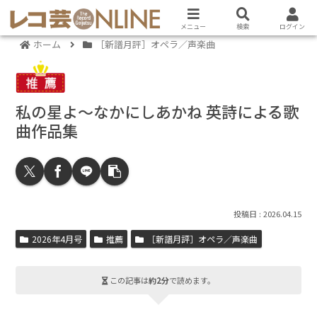
メニュー
検索
ログイン
ホーム
［新譜月評］オペラ／声楽曲
私の星よ～なかにしあかね 英詩による歌
曲作品集
2026.04.15
2026年4月号
推薦
［新譜月評］オペラ／声楽曲
この記事は
約2分
で読めます。