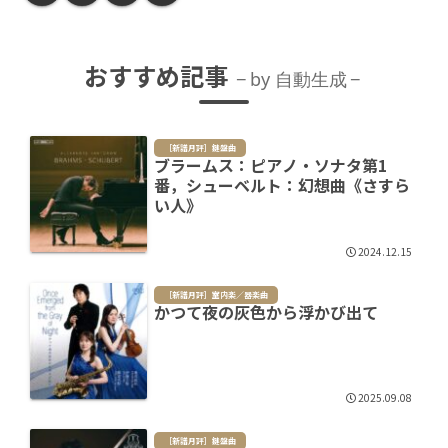
おすすめ記事
by 自動生成
［新譜月評］鍵盤曲
ブラームス：ピアノ・ソナタ第1
番，シューベルト：幻想曲《さすら
い人》
2024.12.15
［新譜月評］室内楽／器楽曲
かつて夜の灰色から浮かび出て
2025.09.08
［新譜月評］鍵盤曲