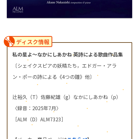
ディスク情報
私の星よ～なかにしあかね 英詩による歌曲作品集
〔シェイクスピアの妖精たち，エドガー・アラ
ン・ポーの詩による《4つの鐘》他〕
辻裕久（T）佐藤紀雄（g）なかにしあかね（p）
〈録音：2025年7月〉
［ALM（D）ALM7323］