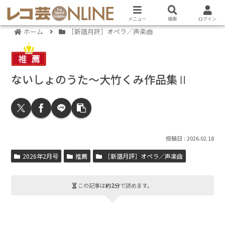
メニュー
検索
ログイン
ホーム
［新譜月評］オペラ／声楽曲
ないしょのうた～大竹くみ作品集Ⅱ
2026.02.18
2026年2月号
推薦
［新譜月評］オペラ／声楽曲
この記事は
約2分
で読めます。