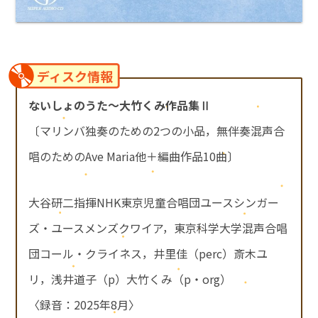
ディスク情報
ないしょのうた～大竹くみ作品集Ⅱ
〔マリンバ独奏のための2つの小品，無伴奏混声合
唱のためのAve Maria他＋編曲作品10曲〕
大谷研二指揮NHK東京児童合唱団ユースシンガー
ズ・ユースメンズクワイア，東京科学大学混声合唱
団コール・クライネス，井里佳（perc）斎木ユ
リ，浅井道子（p）大竹くみ（p・org）
〈録音：2025年8月〉