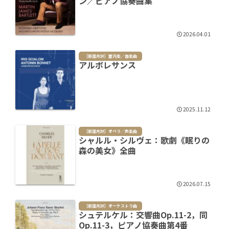
ン／ピアノ協奏曲集
2026.04.01
［新譜月評］室内楽／器楽曲
アルボレサンス
2025.11.12
［新譜月評］オペラ／声楽曲
シャルル・シルヴェ：歌劇《眠りの
森の美女》全曲
2026.07.15
［新譜月評］オーケストラ曲
シュテルケル：交響曲Op.11-2，同
Op.11-3，ピアノ協奏曲第4番