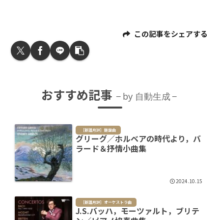
この記事をシェアする
おすすめ記事
by 自動生成
［新譜月評］鍵盤曲
グリーグ／ホルベアの時代より，バ
ラード＆抒情小曲集
2024.10.15
［新譜月評］オーケストラ曲
J.S.バッハ，モーツァルト，ブリテ