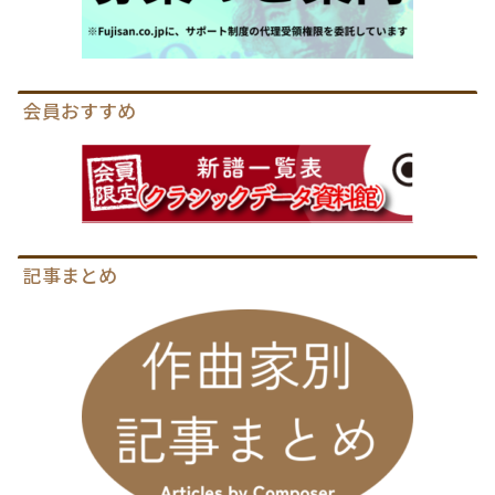
会員おすすめ
記事まとめ