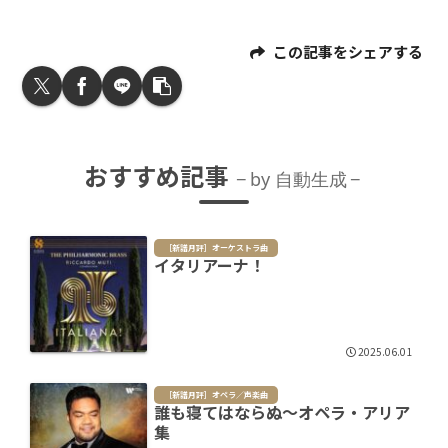
この記事をシェアする
おすすめ記事
by 自動生成
［新譜月評］オーケストラ曲
イタリアーナ！
2025.06.01
［新譜月評］オペラ／声楽曲
誰も寝てはならぬ～オペラ・アリア
集