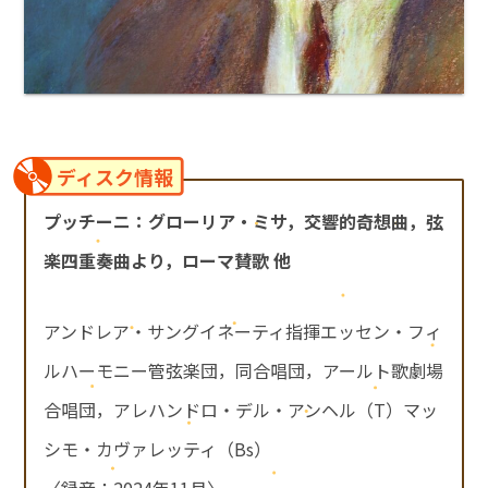
ディスク情報
プッチーニ：グローリア・ミサ，交響的奇想曲，弦
楽四重奏曲より，ローマ賛歌 他
アンドレア・サングイネーティ指揮エッセン・フィ
ルハーモニー管弦楽団，同合唱団，アールト歌劇場
合唱団，アレハンドロ・デル・アンヘル（T）マッ
シモ・カヴァレッティ（Bs）
〈録音：2024年11月〉