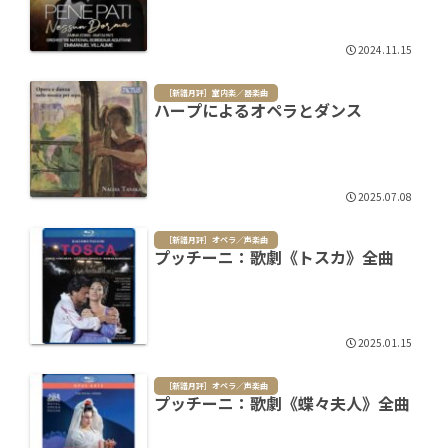
2024.11.15
［新譜月評］室内楽／器楽曲
ハープによるオペラとダンス
2025.07.08
［新譜月評］オペラ／声楽曲
プッチーニ：歌劇《トスカ》全曲
2025.01.15
［新譜月評］オペラ／声楽曲
プッチーニ：歌劇《蝶々夫人》全曲