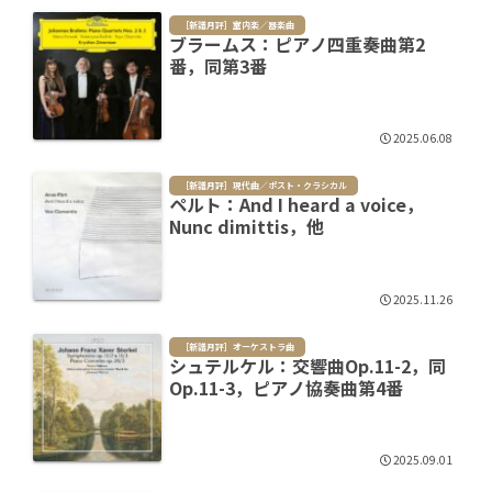
［新譜月評］室内楽／器楽曲
ブラームス：ピアノ四重奏曲第2
番，同第3番
2025.06.08
［新譜月評］現代曲／ポスト・クラシカル
ペルト：And I heard a voice，
Nunc dimittis，他
2025.11.26
［新譜月評］オーケストラ曲
シュテルケル：交響曲Op.11-2，同
Op.11-3，ピアノ協奏曲第4番
2025.09.01