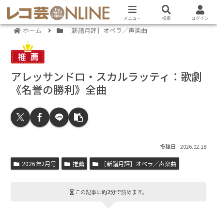
メニュー
検索
ログイン
ホーム
［新譜月評］オペラ／声楽曲
アレッサンドロ・スカルラッティ：歌劇
《名誉の勝利》全曲
2026.02.18
2026年2月号
推薦
［新譜月評］オペラ／声楽曲
この記事は
約2分
で読めます。