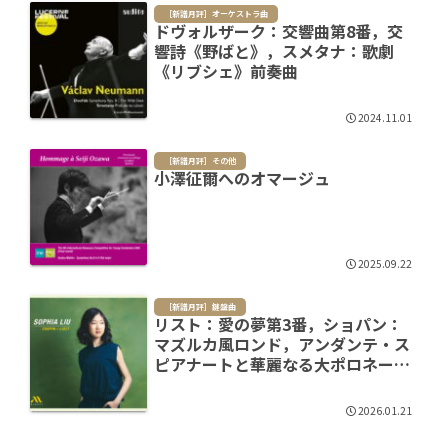
［新譜月評］オーケストラ曲
ドヴォルザーク：交響曲第8番，交
響詩《野ばと》，スメタナ：歌劇
《リブシェ》前奏曲
2024.11.01
［新譜月評］その他
小澤征爾へのオマージュ
2025.09.22
［新譜月評］鍵盤曲
リスト：愛の夢第3番，ショパン：
マズルカ風ロンド，アンダンテ・ス
ピアナートと華麗なる大ポロネーズ
他
2026.01.21