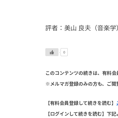
評者：美山 良夫（音楽学
0
このコンテンツの続きは、有料会
※メルマガ登録のみの方も、ご閲
【有料会員登録して続きを読む】
【ログインして続きを読む】下記