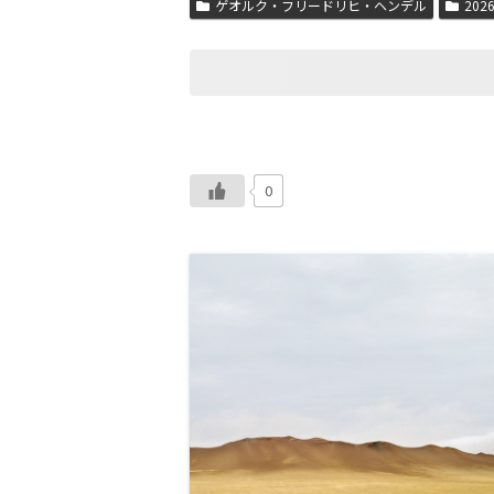
ゲオルク・フリードリヒ・ヘンデル
202
0