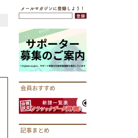
会員おすすめ
記事まとめ