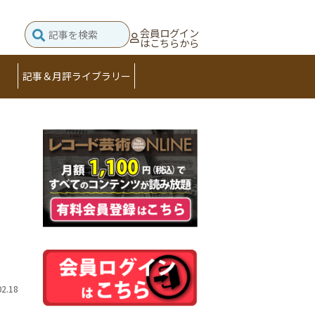
会員ログイン
はこちらから
記事＆月評ライブラリー
02.18