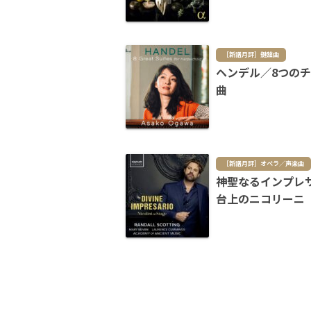
［新譜月評］鍵盤曲
ヘンデル／8つの
曲
［新譜月評］オペラ／声楽曲
神聖なるインプレ
台上のニコリーニ