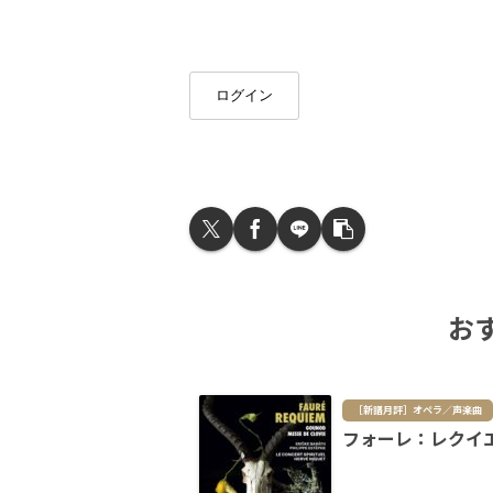
ログイン
お
［新譜月評］オペラ／声楽曲
フォーレ：レクイ