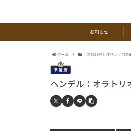
お知らせ
ホーム
［新譜月評］オペラ／声楽
ヘンデル：オラトリ