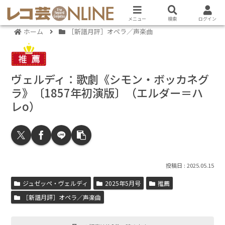
メニュー
検索
ログイン
ホーム
［新譜月評］オペラ／声楽曲
ヴェルディ：歌劇《シモン・ボッカネグ
ラ》〔1857年初演版〕（エルダー＝ハ
レo）
2025.05.15
ジュゼッペ・ヴェルディ
2025年5月号
推薦
［新譜月評］オペラ／声楽曲