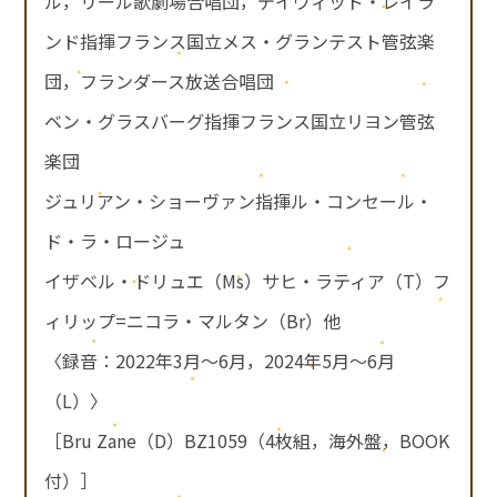
ル，リール歌劇場合唱団，デイヴィッド・レイラ
ンド指揮フランス国立メス・グランテスト管弦楽
団，フランダース放送合唱団
ベン・グラスバーグ指揮フランス国立リヨン管弦
楽団
ジュリアン・ショーヴァン指揮ル・コンセール・
ド・ラ・ロージュ
イザベル・ドリュエ（Ms）サヒ・ラティア（T）フ
ィリップ=ニコラ・マルタン（Br）他
〈録音：2022年3月～6月，2024年5月～6月
（L）〉
［Bru Zane（D）BZ1059（4枚組，海外盤，BOOK
付）］