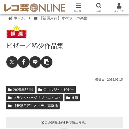
メニュー
検索
ログイン
ホーム
［新譜月評］オペラ／声楽曲
ビゼー／稀少作品集
2025.05.15
2025年5月号
ジョルジュ・ビゼー
フランソワ＝グザヴィエ・ロト
推薦
［新譜月評］オペラ／声楽曲
この記事は
約3分
で読めます。