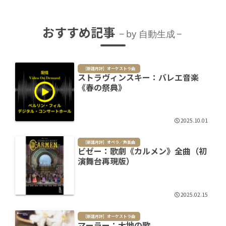
おすすめ記事
by 自動生成
［新譜月評］オーケストラ曲
ストラヴィンスキー：バレエ音楽
《春の祭典》
2025.10.01
［新譜月評］オペラ／声楽曲
ビゼー：歌劇《カルメン》全曲（初
演舞台再現版）
2025.02.15
［新譜月評］オーケストラ曲
マーラー：大地の歌