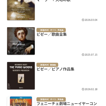
2026.03.04
［新譜月評］オペラ／声楽曲
ビゼー／歌曲全集
2025.07.15
［新譜月評］鍵盤曲
ビゼー／ピアノ作品集
2026.02.18
［新譜月評］オペラ／声楽曲
フェニーチェ劇場ニューイヤーコン