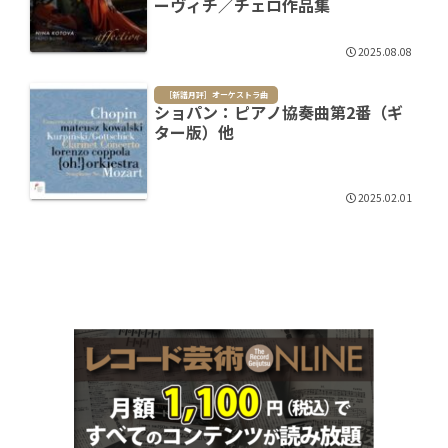
ーヴィチ／チェロ作品集
2025.08.08
［新譜月評］オーケストラ曲
ショパン：ピアノ協奏曲第2番（ギ
ター版）他
2025.02.01