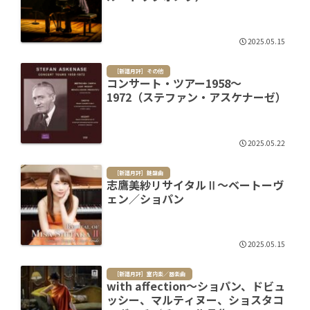
2025.05.15
［新譜月評］その他
コンサート・ツアー1958～
1972（ステファン・アスケナーゼ）
2025.05.22
［新譜月評］鍵盤曲
志鷹美紗リサイタルⅡ～ベートーヴ
ェン／ショパン
2025.05.15
［新譜月評］室内楽／器楽曲
with affection～ショパン、ドビュ
ッシー、マルティヌー、ショスタコ