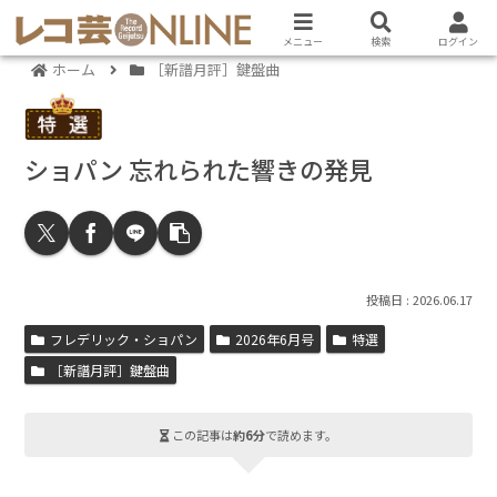
メニュー
検索
ログイン
ホーム
［新譜月評］鍵盤曲
ショパン 忘れられた響きの発見
2026.06.17
フレデリック・ショパン
2026年6月号
特選
［新譜月評］鍵盤曲
この記事は
約6分
で読めます。