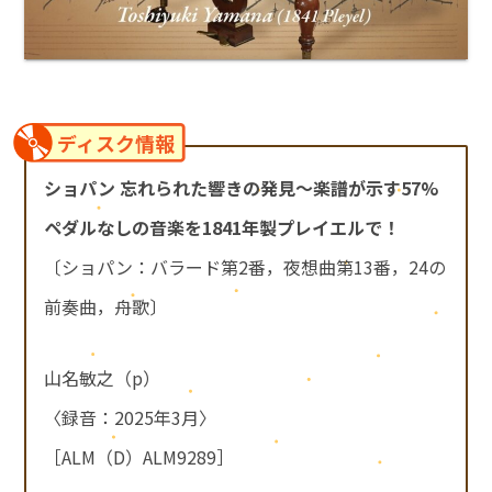
ディスク情報
ショパン 忘れられた響きの発見～楽譜が示す57%
ペダルなしの音楽を1841年製プレイエルで！
〔ショパン：バラード第2番，夜想曲第13番，24の
前奏曲，舟歌〕
山名敏之（p）
〈録音：2025年3月〉
［ALM（D）ALM9289］