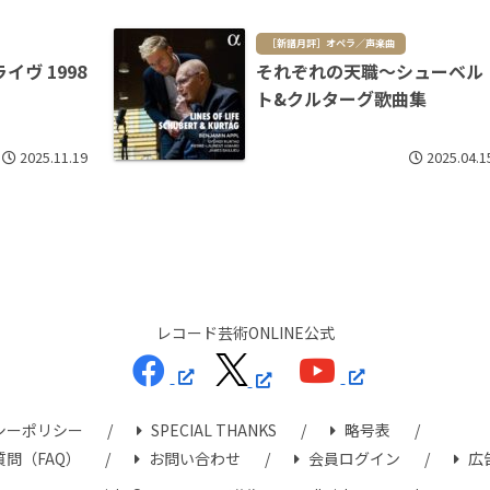
［新譜月評］オペラ／声楽曲
ヴ 1998
それぞれの天職～シューベル
ト&クルターグ歌曲集
2025.11.19
2025.04.1
レコード芸術ONLINE公式
シーポリシー
SPECIAL THANKS
略号表
問（FAQ）
お問い合わせ
会員ログイン
広