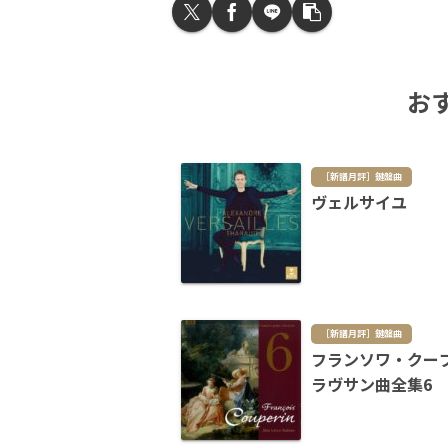
お
［新譜月評］鍵盤曲
ヴェルサイユ
［新譜月評］鍵盤曲
フランソワ・クー
ラヴサン曲全集6