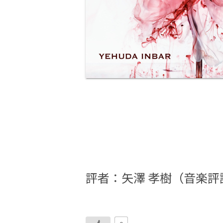
評者：
矢澤 孝樹（音楽評