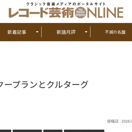
新着記事
新譜月評
不滅の名盤
クープランとクルターグ
2026.