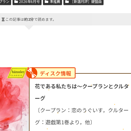
プラン
2026年6月号
準推薦
［新譜月評］鍵盤曲
この記事は
約2分
で読めます。
ディスク情報
花である私たちは～クープランとクルタ
ーグ
〔クープラン：恋のうぐいす，クルター
グ：遊戯第1巻より，他〕