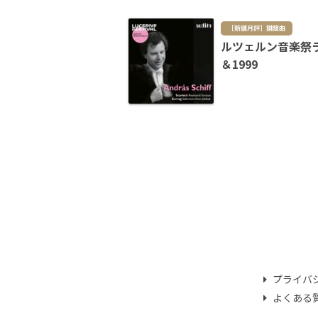
［新譜月評］鍵盤曲
ルツェルン音楽祭ライ
＆1999
プライバ
よくある質