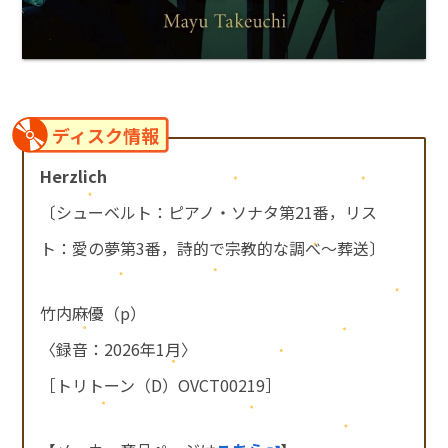
ディスク情報
Herzlich
〔シューベルト：ピアノ・ソナタ第21番，リス
ト：愛の夢第3番，詩的で宗教的な調べ～葬送〕
竹内麻優（p）
〈録音：2026年1月〉
［トリトーン（D）OVCT00219］