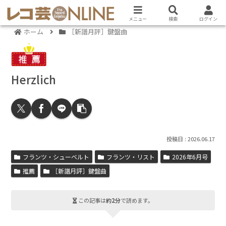
メニュー
検索
ログイン
ホーム
［新譜月評］鍵盤曲
Herzlich
2026.06.17
フランツ・シューベルト
フランツ・リスト
2026年6月号
推薦
［新譜月評］鍵盤曲
この記事は
約2分
で読めます。