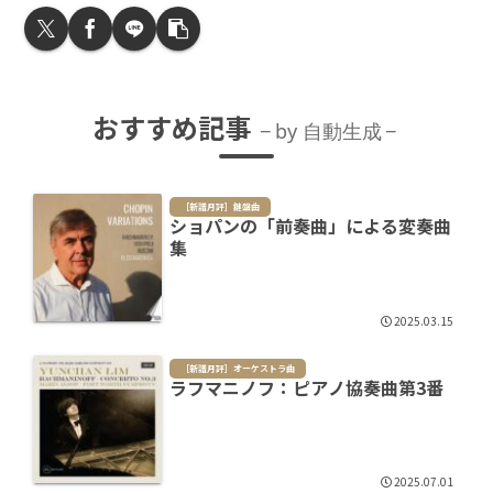
おすすめ記事
by 自動生成
［新譜月評］鍵盤曲
ショパンの「前奏曲」による変奏曲
集
2025.03.15
［新譜月評］オーケストラ曲
ラフマニノフ：ピアノ協奏曲第3番
2025.07.01