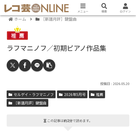
メニュー
検索
ログイン
ホーム
［新譜月評］鍵盤曲
ラフマニノフ／初期ピアノ作品集
2026.05.20
セルゲイ・ラフマニノフ
2026年5月号
推薦
［新譜月評］鍵盤曲
この記事は
約2分
で読めます。