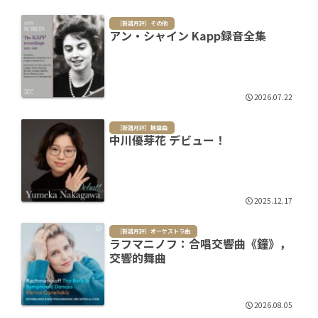
［新譜月評］その他
アン・シャイン Kapp録音全集
2026.07.22
［新譜月評］鍵盤曲
中川優芽花 デビュー！
2025.12.17
［新譜月評］オーケストラ曲
ラフマニノフ：合唱交響曲《鐘》，
交響的舞曲
2026.08.05