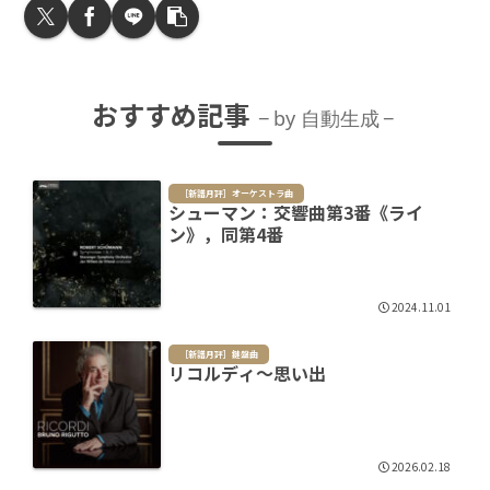
おすすめ記事
by 自動生成
［新譜月評］オーケストラ曲
シューマン：交響曲第3番《ライ
ン》，同第4番
2024.11.01
［新譜月評］鍵盤曲
リコルディ～思い出
2026.02.18