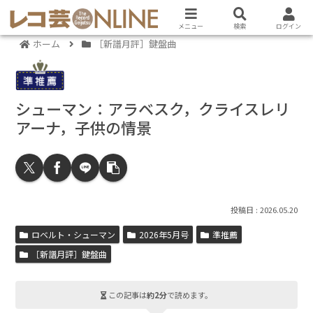
メニュー
検索
ログイン
ホーム
［新譜月評］鍵盤曲
シューマン：アラベスク，クライスレリ
アーナ，子供の情景
2026.05.20
ロベルト・シューマン
2026年5月号
準推薦
［新譜月評］鍵盤曲
この記事は
約2分
で読めます。