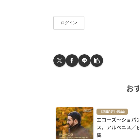
ログイン
お
［新譜月評］鍵盤曲
エコーズ～ショパ
ス，アルベニス／
集