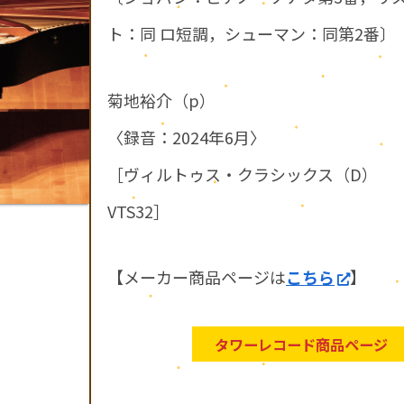
ト：同 ロ短調，シューマン：同第2番〕
菊地裕介（p）
〈録音：2024年6月〉
［ヴィルトゥス・クラシックス（D）
VTS32］
【メーカー商品ページは
こちら
】
タワーレコード商品ページ