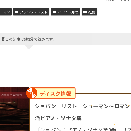
ーマン
フランツ・リスト
2026年5月号
推薦
この記事は
約3分
で読めます。
ディスク情報
ショパン‐リスト
‐
シューマン～ロマン
派ピアノ・ソナタ集
〔ショパン：ピアノ・ソナタ第3番，リ