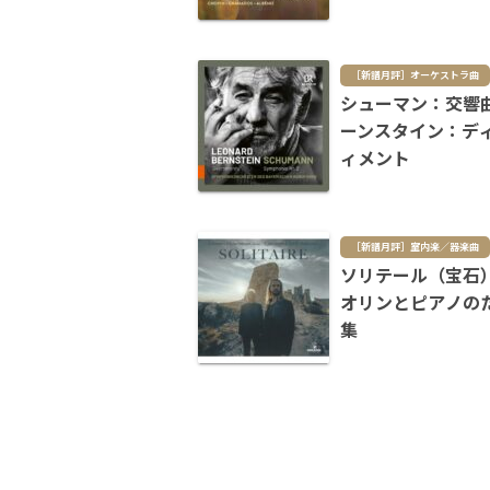
［新譜月評］オーケストラ曲
シューマン：交響
ーンスタイン：デ
ィメント
［新譜月評］室内楽／器楽曲
ソリテール（宝石
オリンとピアノの
集