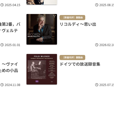
2025.04.15
2025.08.1
［新譜月評］鍵盤曲
曲第2番，バ
リコルディ～思い出
ィヴェルテ
2025.01.01
2026.02.1
［新譜月評］鍵盤曲
）～ヴァイ
ドイツでの放送録音集
ための小品
2024.11.08
2025.07.1