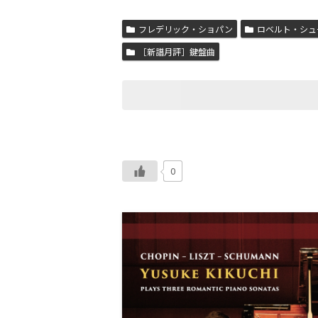
フレデリック・ショパン
ロベルト・シュ
［新譜月評］鍵盤曲
0