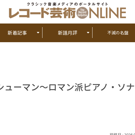
新着記事
新譜月評
不滅の名盤
シューマン～ロマン派ピアノ・ソナ
2026.