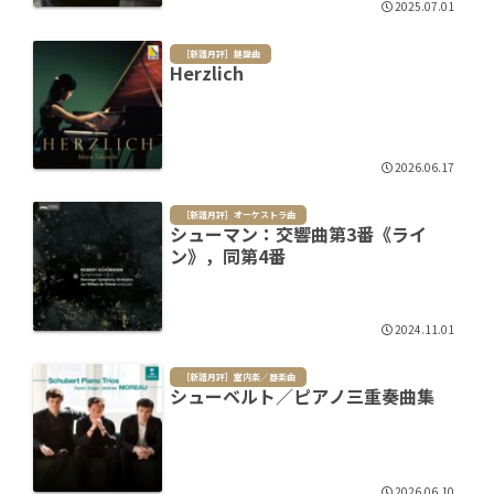
2025.07.01
［新譜月評］鍵盤曲
Herzlich
2026.06.17
［新譜月評］オーケストラ曲
シューマン：交響曲第3番《ライ
ン》，同第4番
2024.11.01
［新譜月評］室内楽／器楽曲
シューベルト／ピアノ三重奏曲集
2026.06.10