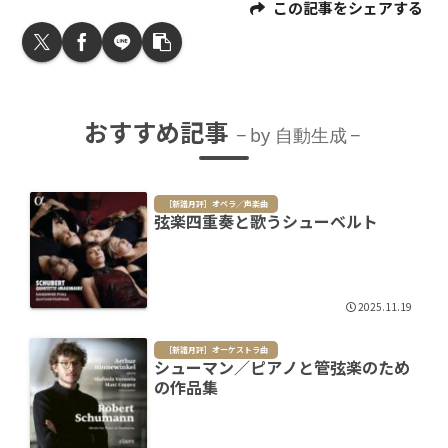
この記事をシェアする
おすすめ記事
by 自動生成
［新譜月評］オペラ／声楽曲
弦楽四重奏と歌うシューベルト
2025.11.19
［新譜月評］オーケストラ曲
シューマン／ピアノと管弦楽のため
の作品集