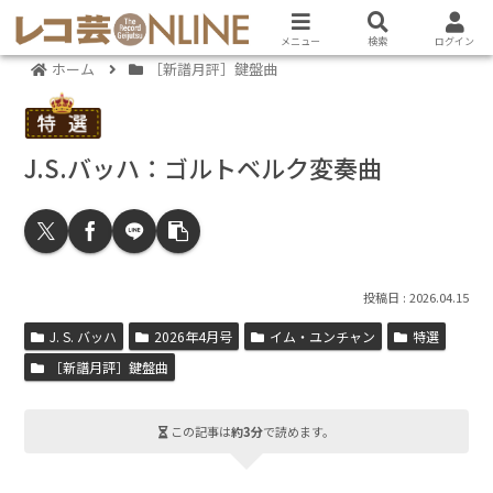
メニュー
検索
ログイン
ホーム
［新譜月評］鍵盤曲
J.S.バッハ：ゴルトベルク変奏曲
2026.04.15
J. S. バッハ
2026年4月号
イム・ユンチャン
特選
［新譜月評］鍵盤曲
この記事は
約3分
で読めます。