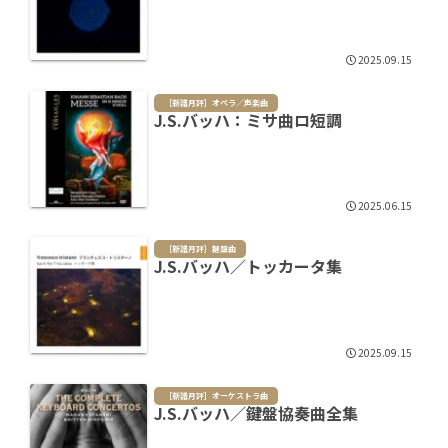
2025.09.15
［新譜月評］オペラ／声楽曲
J.S.バッハ：ミサ曲ロ短調
2025.06.15
［新譜月評］鍵盤曲
J.S.バッハ／トッカータ集
2025.09.15
［新譜月評］オーケストラ曲
J.S.バッハ／鍵盤協奏曲全集