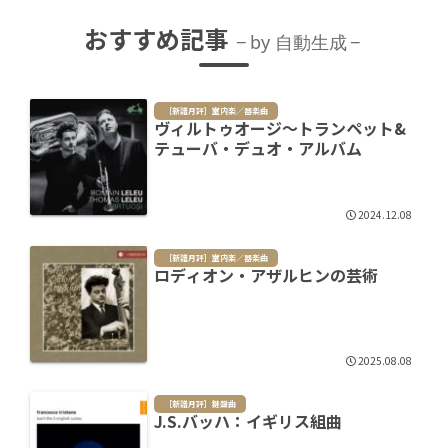
おすすめ記事
by 自動生成
［新譜月評］室内楽／器楽曲
ヴィルトゥオージ～トランペット&
テューバ・デュオ・アルバム
2024.12.08
［新譜月評］室内楽／器楽曲
ロディオン・アザルヒンの芸術
2025.08.08
［新譜月評］鍵盤曲
J.S.バッハ：イギリス組曲