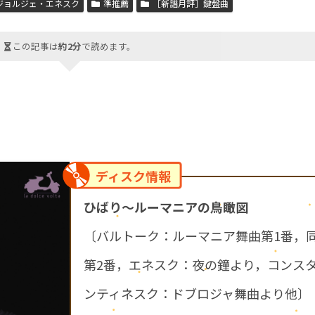
ジョルジェ・エネスク
準推薦
［新譜月評］鍵盤曲
この記事は
約2分
で読めます。
ディスク情報
ひばり～ルーマニアの鳥瞰図
〔バルトーク：ルーマニア舞曲第1番，
第2番，エネスク：夜の鐘より，コンス
ンティネスク：ドブロジャ舞曲より他〕