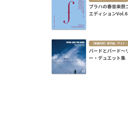
プラハの春音楽祭
エディションVol.6
［新
バードとバード～
ー・デュエット集