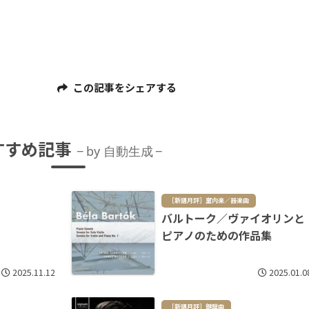
この記事をシェアする
すすめ記事
by 自動生成
［新譜月評］室内楽／器楽曲
バルトーク／ヴァイオリンと
ピアノのための作品集
2025.11.12
2025.01.0
［新譜月評］鍵盤曲