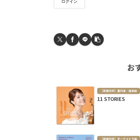
ログイン
お
［新譜月評］室内楽／器楽曲
11 STORIES
［新譜月評］オーケストラ曲