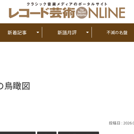
新着記事
新譜月評
不滅の名盤
の鳥瞰図
2026.