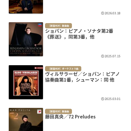
2026.03.18
［新譜月評］鍵盤曲
ショパン：ピアノ・ソナタ第2番
《葬送》，同第3番，他
2025.07.15
［新譜月評］オーケストラ曲
ヴィルサラーゼ／ショパン：ピアノ
協奏曲第1番，シューマン：同 他
2025.03.01
［新譜月評］鍵盤曲
藤田真央／72 Preludes