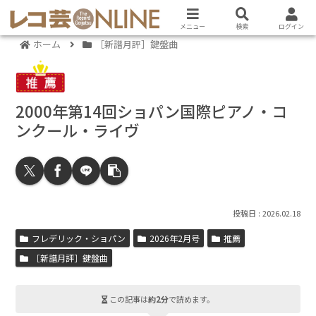
メニュー
検索
ログイン
ホーム
［新譜月評］鍵盤曲
2000年第14回ショパン国際ピアノ・コ
ンクール・ライヴ
2026.02.18
フレデリック・ショパン
2026年2月号
推薦
［新譜月評］鍵盤曲
この記事は
約2分
で読めます。