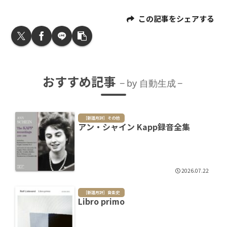
この記事をシェアする
おすすめ記事
by 自動生成
［新譜月評］その他
アン・シャイン Kapp録音全集
2026.07.22
［新譜月評］音楽史
Libro primo