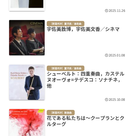
2025.11.26
［新譜月評］室内楽／器楽曲
宇佐美敦博，宇佐美文香／シネマ
2025.01.08
［新譜月評］室内楽／器楽曲
シューベルト：四重奏曲，カステル
ヌオーヴォ=テデスコ：ソナチネ，
他
2025.10.08
［新譜月評］鍵盤曲
花である私たちは～クープランとク
ルターグ