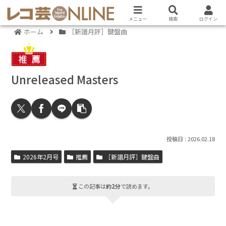
メニュー
検索
ログイン
ホーム
［新譜月評］鍵盤曲
Unreleased Masters
2026.02.18
2026年2月号
推薦
［新譜月評］鍵盤曲
この記事は
約2分
で読めます。