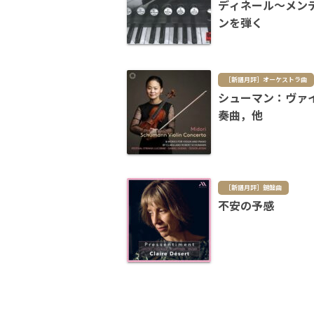
ディネール～メン
ンを弾く
［新譜月評］オーケストラ曲
シューマン：ヴァ
奏曲，他
［新譜月評］鍵盤曲
不安の予感