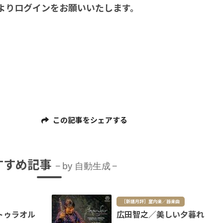
よりログインをお願いいたします。
この記事をシェアする
すすめ記事
by 自動生成
［新譜月評］室内楽／器楽曲
トゥラオル
広田智之／美しい夕暮れ