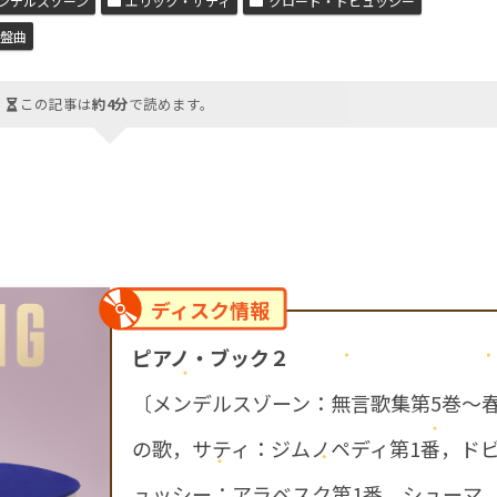
ンデルスゾーン
エリック・サティ
クロード・ドビュッシー
鍵盤曲
この記事は
約4分
で読めます。
ディスク情報
ピアノ・ブック２
〔メンデルスゾーン：無言歌集第5巻～
の歌，サティ：ジムノペディ第1番，ド
ュッシー：アラベスク第1番，シューマ