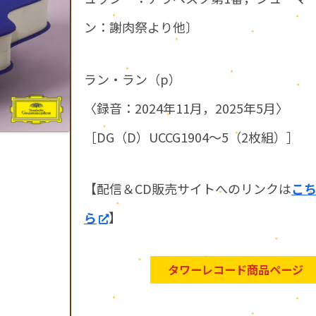
ン：謝肉祭より他〕
ラン・ラン（p）
〈録音：2024年11月，2025年5月〉
［DG（D）UCCG1904～5（2枚組）］
【配信＆CD販売サイトへのリンクは
こ
ら
】
タワーレコード商品ページ