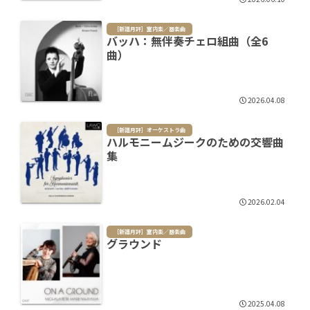
［新譜月評］室内楽／器楽曲
バッハ：無伴奏チェロ組曲（全6
曲）
2026.04.08
［新譜月評］オーケストラ曲
ハルモニームジークのための交響曲
集
2026.02.04
［新譜月評］室内楽／器楽曲
グラウンド
2025.04.08