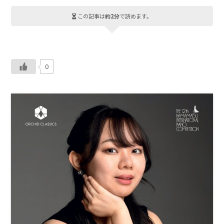
この記事は
約2分
で読めます。
0