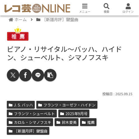
メニュー
検索
ログイン
ホーム
［新譜月評］鍵盤曲
ピアノ・リサイタル～バッハ、ハイド
ン、シューベルト、シマノフスキ
2025.09.15
J. S. バッハ
フランツ・ヨーゼフ・ハイドン
フランツ・シューベルト
2025年9月号
カロル・シマノフスキ
鈴木愛美
推薦
［新譜月評］鍵盤曲