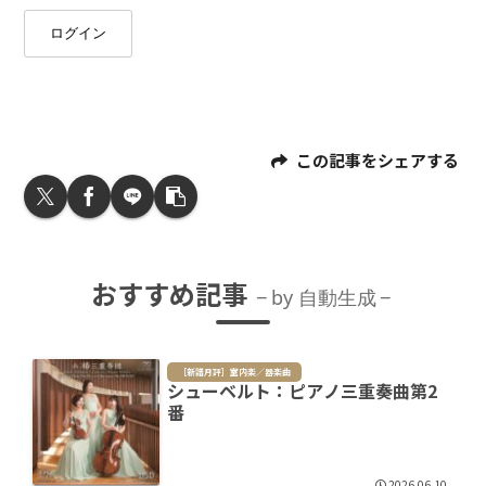
ログイン
この記事をシェアする
おすすめ記事
by 自動生成
［新譜月評］室内楽／器楽曲
シューベルト：ピアノ三重奏曲第2
番
2026.06.10