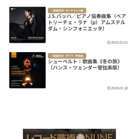
［新譜月評］オーケストラ曲
J.S.バッハ／ピアノ協奏曲集（ベア
トリーチェ・ラナ（p）アムステル
ダム・シンフォニエッタ）
2025.05.01
［新譜月評］オペラ／声楽曲
シューベルト：歌曲集《冬の旅》
（ハンス・ツェンダー管弦楽版）
2026.03.18