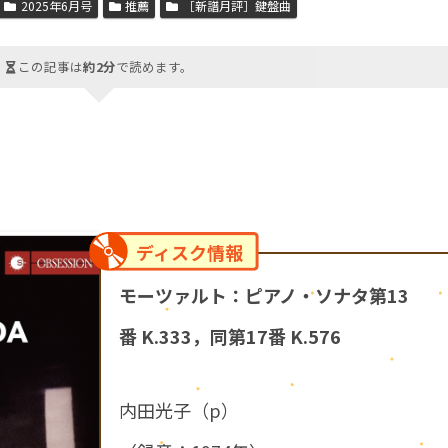
2025年6月号
推薦
［新譜月評］鍵盤曲
この記事は
約2分
で読めます。
ディスク情報
モーツァルト：ピアノ・ソナタ第13
番 K.333，同第17番 K.576
内田光子（p）