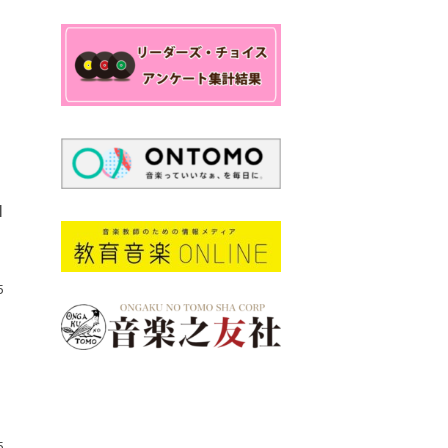
I
5
5