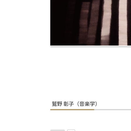
鷲野 彰子（音楽学）