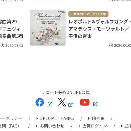
［新譜月評］オーケストラ曲
曲第29
レオポルト&ヴォルフガング
ヤニェヴィ
アマデウス・モーツァルト／
協奏曲第5番
子供の音楽
2026.08.05
2026.06.0
レコード芸術ONLINE公式
シーポリシー
SPECIAL THANKS
略号表
問（FAQ）
お問い合わせ
会員ログイン
広