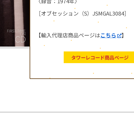
〈録音：1974年〉
［オブセッション（S）JSMGAL3084］
【輸入代理店商品ページは
こちら
】
タワーレコード商品ページ