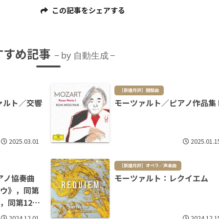
この記事をシェアする
すすめ記事
by 自動生成
［新譜月評］鍵盤曲
ァルト／交響
モーツァルト／ピアノ作品集 
2025.03.01
2025.01.1
［新譜月評］オペラ／声楽曲
アノ協奏曲
モーツァルト：レクイエム
ォウ》，同第
，同第12
2024.12.01
2024.12.1