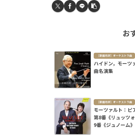
お
［新譜月評］オーケストラ曲
ハイドン，モーツ
曲名演集
［新譜月評］オーケストラ曲
モーツァルト：ピ
第8番《リュッツ
9番《ジュノーム》
番，同第13番