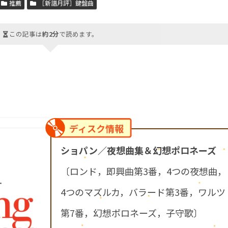
推薦
［新譜月評］鍵盤曲
この記事は
約2分
で読めます。
ディスク情報
ショパン／夜想曲集＆幻想ポロネーズ
〔ロンド，即興曲第3番，4つの夜想曲，
4つのマズルカ，バラード第3番，ワルツ
第7番，幻想ポロネーズ，子守歌〕