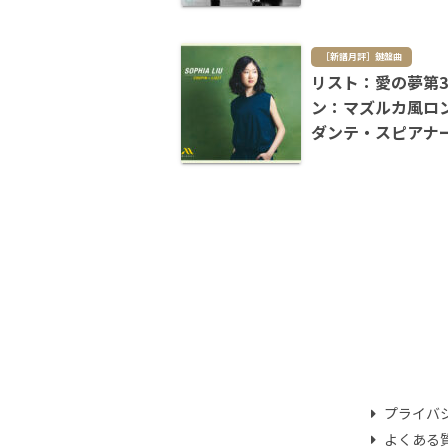
［新譜月評］鍵盤曲
リスト：愛の夢第
ン：マズルカ風ロ
ダンテ・スピアナ
なる大ポロネーズ
プライバ
よくある質