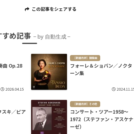
この記事をシェアする
すすめ記事
by 自動生成
［新譜月評］鍵盤曲
 Op.28
フォーレ＆ショパン／ノクタ
ーン集
2026.04.15
2024.11.1
［新譜月評］その他
フスキ／ピア
コンサート・ツアー1958～
1972（ステファン・アスケナ
ーゼ）