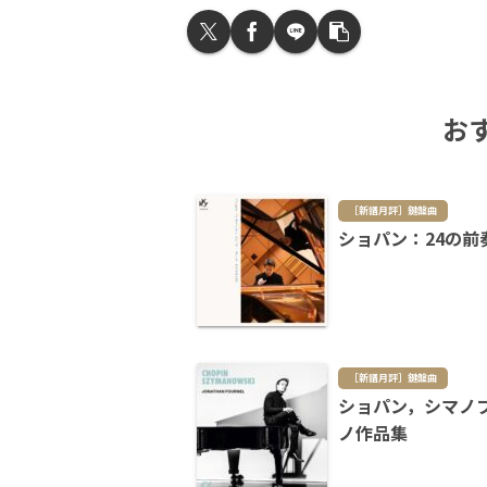
お
［新譜月評］鍵盤曲
ショパン：24の前奏曲
［新譜月評］鍵盤曲
ショパン，シマノ
ノ作品集