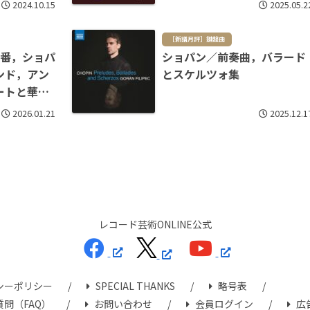
2024.10.15
2025.05.2
［新譜月評］鍵盤曲
3番，ショパ
ショパン／前奏曲，バラード
ンド，アン
とスケルツォ集
ートと華麗
他
2026.01.21
2025.12.1
レコード芸術ONLINE公式
シーポリシー
SPECIAL THANKS
略号表
問（FAQ）
お問い合わせ
会員ログイン
広