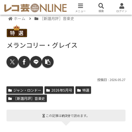
メニュー
検索
ログイン
ホーム
［新譜月評］音楽史
メランコリー・グレイス
2026.05.27
ジャン・ロンドー
2026年5月号
特選
［新譜月評］音楽史
この記事は
約3分
で読めます。