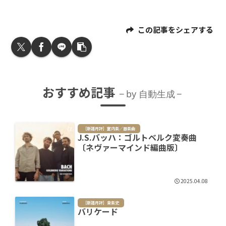
この記事をシェアする
おすすめ記事
by 自動生成
［新譜月評］室内楽／器楽曲
J.S.バッハ：ゴルトベルク変奏曲
〔ネヴァーマインド編曲版〕
2025.04.08
［新譜月評］音楽史
バリケード