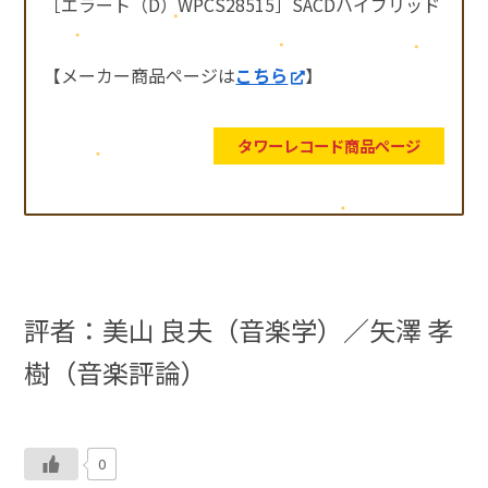
［エラート（D）WPCS28515］SACDハイブリッド
【メーカー商品ページは
こちら
】
タワーレコード商品ページ
評者：美山 良夫（音楽学）／矢澤 孝
樹（音楽評論）
0