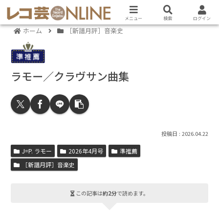
メニュー
検索
ログイン
ホーム
［新譜月評］音楽史
ラモー／クラヴサン曲集
2026.04.22
J=P. ラモー
2026年4月号
準推薦
［新譜月評］音楽史
この記事は
約2分
で読めます。