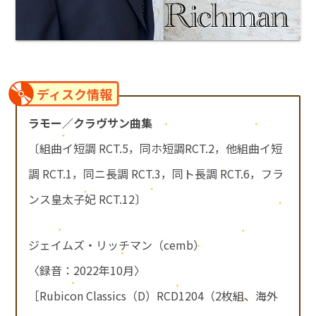
ディスク情報
ラモー／クラヴサン曲集
〔組曲イ短調 RCT.5，同ホ短調RCT.2，他組曲イ短
調 RCT.1，同ニ長調 RCT.3，同ト長調 RCT.6，フラ
ンス皇太子妃 RCT.12〕
ジェイムズ・リッチマン（cemb）
〈録音：2022年10月〉
［Rubicon Classics（D）RCD1204（2枚組、海外