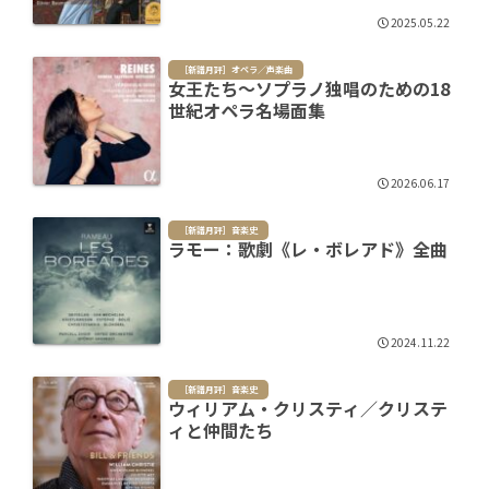
2025.05.22
［新譜月評］オペラ／声楽曲
女王たち～ソプラノ独唱のための18
世紀オペラ名場面集
2026.06.17
［新譜月評］音楽史
ラモー：歌劇《レ・ボレアド》全曲
2024.11.22
［新譜月評］音楽史
ウィリアム・クリスティ／クリステ
ィと仲間たち