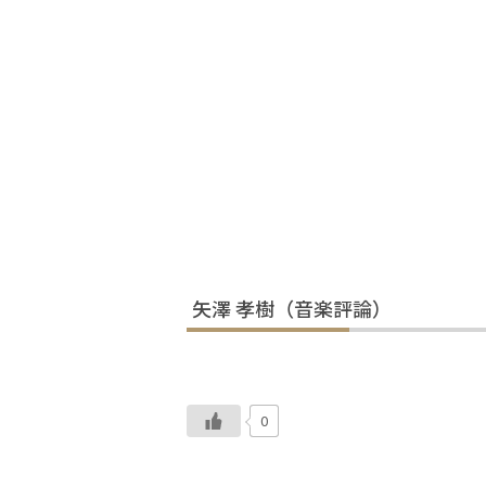
矢澤 孝樹（音楽評論）
0