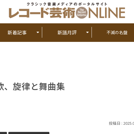
新着記事
新譜月評
不滅の名盤
歌、旋律と舞曲集
2025.