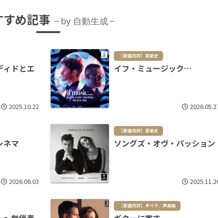
すすめ記事
by 自動生成
［新譜月評］音楽史
ディドとエ
イフ・ミュージック…
2025.10.22
2026.05.2
［新譜月評］音楽史
シネマ
ソングズ・オヴ・パッション
2026.06.03
2025.11.2
［新譜月評］オペラ／声楽曲