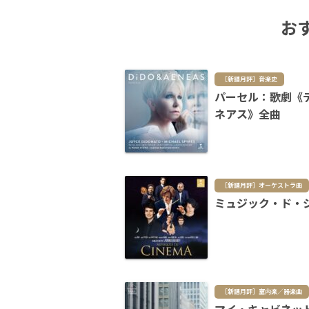
お
［新譜月評］音楽史
パーセル：歌劇《
ネアス》全曲
［新譜月評］オーケストラ曲
ミュジック・ド・
［新譜月評］室内楽／器楽曲