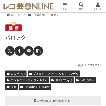
メニュー
検索
ログイン
ホーム
［新譜月評］音楽史
バロック
2025.06.22
J. S. バッハ
ゲオルク・フリードリヒ・ヘンデル
アントニオ・ヴィヴァルディ
2025年6月号
J=P. ラモー
推薦
［新譜月評］音楽史
この記事は
約2分
で読めます。