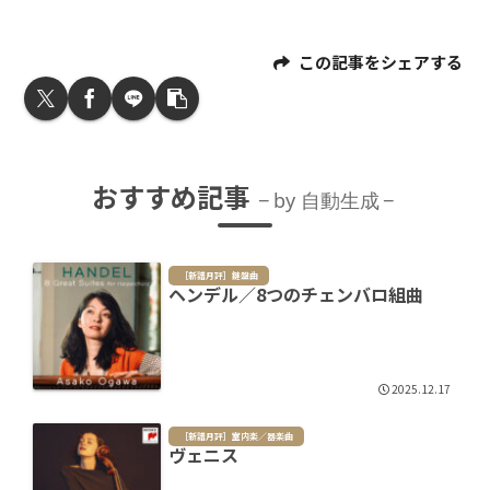
この記事をシェアする
おすすめ記事
by 自動生成
［新譜月評］鍵盤曲
ヘンデル／8つのチェンバロ組曲
2025.12.17
［新譜月評］室内楽／器楽曲
ヴェニス