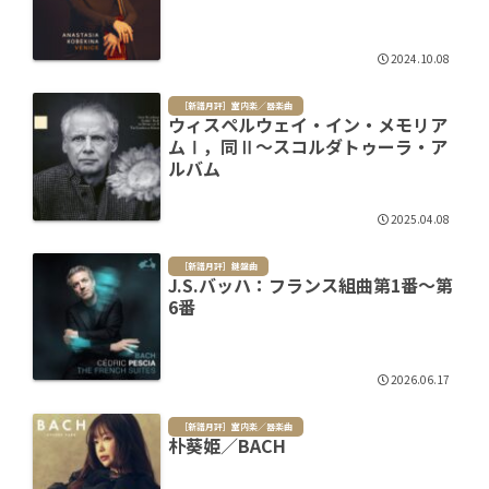
2024.10.08
［新譜月評］室内楽／器楽曲
ウィスペルウェイ・イン・メモリア
ムⅠ，同Ⅱ～スコルダトゥーラ・ア
ルバム
2025.04.08
［新譜月評］鍵盤曲
J.S.バッハ：フランス組曲第1番～第
6番
2026.06.17
［新譜月評］室内楽／器楽曲
朴葵姫／BACH