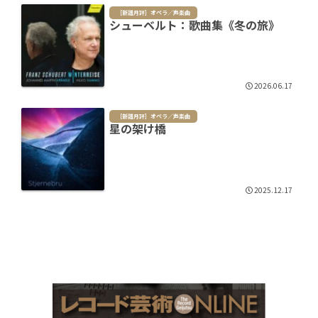
［新譜月評］オペラ／声楽曲
シューベルト：歌曲集《冬の旅》
2026.06.17
［新譜月評］オペラ／声楽曲
星の架け橋
2025.12.17