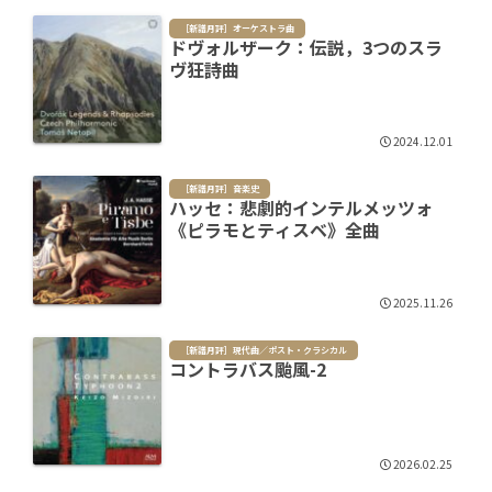
［新譜月評］オーケストラ曲
ドヴォルザーク：伝説，3つのスラ
ヴ狂詩曲
2024.12.01
［新譜月評］音楽史
ハッセ：悲劇的インテルメッツォ
《ピラモとティスベ》全曲
2025.11.26
［新譜月評］現代曲／ポスト・クラシカル
コントラバス颱風-2
2026.02.25