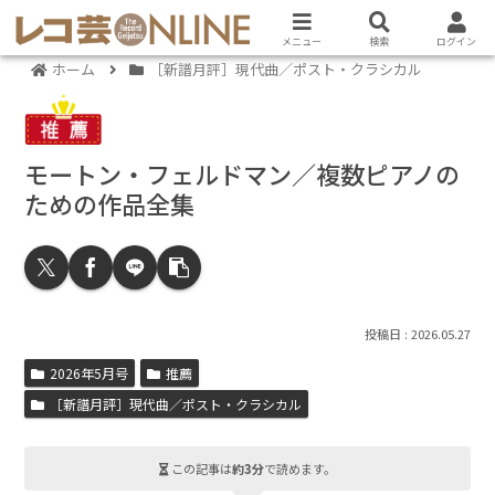
メニュー
検索
ログイン
ホーム
［新譜月評］現代曲／ポスト・クラシカル
モートン・フェルドマン／複数ピアノの
ための作品全集
2026.05.27
2026年5月号
推薦
［新譜月評］現代曲／ポスト・クラシカル
この記事は
約3分
で読めます。