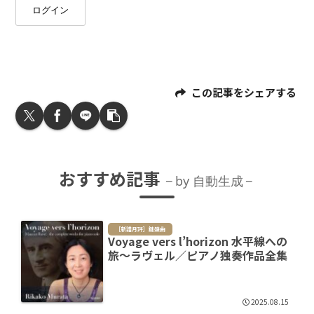
ログイン
この記事をシェアする
おすすめ記事
by 自動生成
［新譜月評］鍵盤曲
Voyage vers l’horizon 水平線への
旅～ラヴェル／ピアノ独奏作品全集
2025.08.15