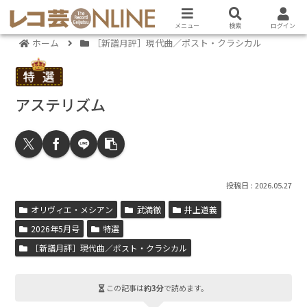
メニュー
検索
ログイン
ホーム
［新譜月評］現代曲／ポスト・クラシカル
アステリズム
2026.05.27
オリヴィエ・メシアン
武満徹
井上道義
2026年5月号
特選
［新譜月評］現代曲／ポスト・クラシカル
この記事は
約3分
で読めます。