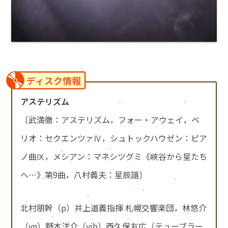
ディスク情報
アステリズム
〔武満徹：アステリズム，フォー・アウェイ，ベ
リオ：セクエンツァⅣ，シュトックハウゼン：ピア
ノ曲Ⅸ，メシアン：マネシツグミ《峡谷から星たち
へ…》第9曲，八村義夫：星辰譜〕
北村朋幹（p）井上道義指揮 札幌交響楽団，林悠介
（vn）野本洋介（vib）西久保友広（テューブラー