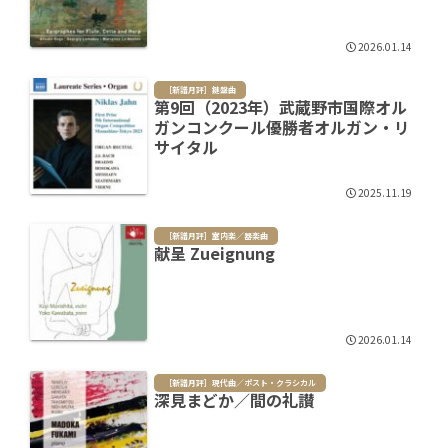
2026.01.14
［新譜月評］鍵盤曲
第9回（2023年）武蔵野市国際オル
ガンコンクール優勝者オルガン・リ
サイタル
2025.11.19
［新譜月評］室内楽／器楽曲
献呈 Zueignung
2026.01.14
［新譜月評］現代曲／ポスト・クラシカル
深見まどか／間の礼讃