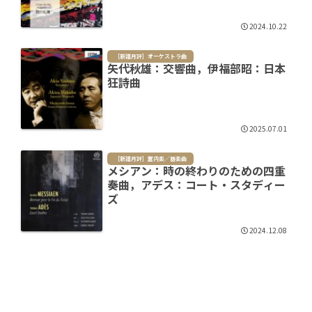
2024.10.22
［新譜月評］オーケストラ曲
矢代秋雄：交響曲，伊福部昭：日本
狂詩曲
2025.07.01
［新譜月評］室内楽／器楽曲
メシアン：時の終わりのための四重
奏曲，アデス：コート・スタディー
ズ
2024.12.08