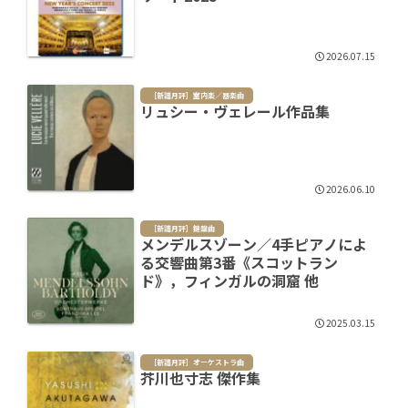
2026.07.15
［新譜月評］室内楽／器楽曲
リュシー・ヴェレール作品集
2026.06.10
［新譜月評］鍵盤曲
メンデルスゾーン／4手ピアノによ
る交響曲第3番《スコットラン
ド》，フィンガルの洞窟 他
2025.03.15
［新譜月評］オーケストラ曲
芥川也寸志 傑作集