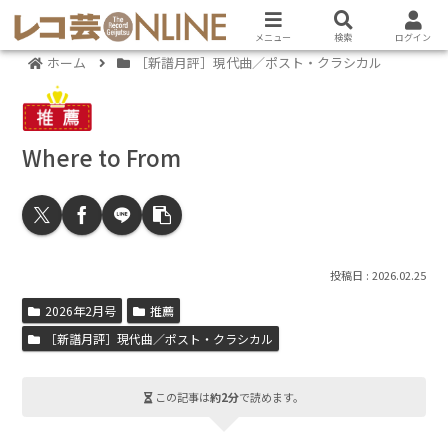
メニュー
検索
ログイン
ホーム
［新譜月評］現代曲／ポスト・クラシカル
Where to From
2026.02.25
2026年2月号
推薦
［新譜月評］現代曲／ポスト・クラシカル
この記事は
約2分
で読めます。