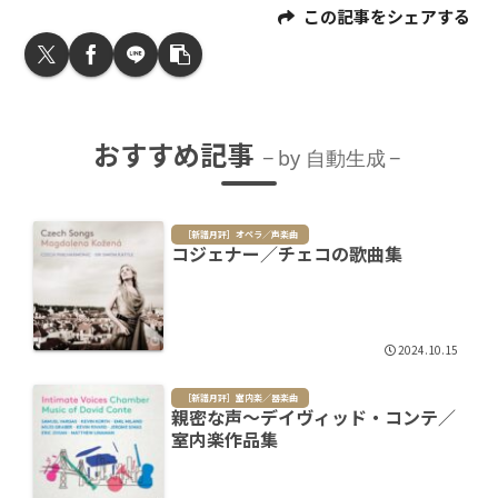
この記事をシェアする
おすすめ記事
by 自動生成
［新譜月評］オペラ／声楽曲
コジェナー／チェコの歌曲集
2024.10.15
［新譜月評］室内楽／器楽曲
親密な声～デイヴィッド・コンテ／
室内楽作品集