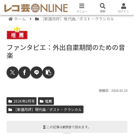
メニュー
検索
ログイン
ホーム
［新譜月評］現代曲／ポスト・クラシカル
ファンタピエ：外出自粛期間のための音
楽
2026.02.25
2026年2月号
推薦
［新譜月評］現代曲／ポスト・クラシカル
この記事は
約5分
で読めます。