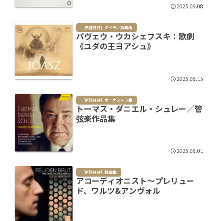
2025.09.08
［新譜月評］オペラ／声楽曲
パヴェウ・ウカシェフスキ：歌劇
《ユダの王ヨアシュ》
2025.08.15
［新譜月評］オーケストラ曲
トーマス・ダニエル・シュレー／管
弦楽作品集
2025.08.01
［新譜月評］鍵盤曲
アコーディオニスト～プレリュー
ド、ワルツ&アンヴォル