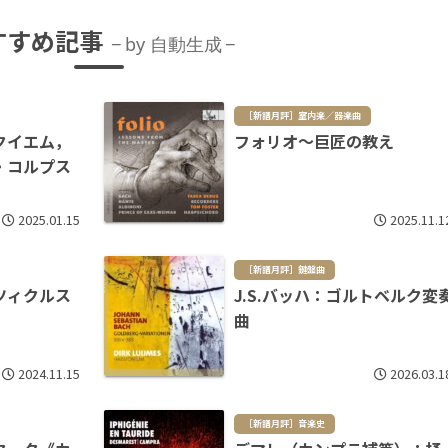
すすめ記事
by 自動生成
［新譜月評］室内楽／器楽曲
クイエム，
フォリオ～巨匠の教え
・コルプス
2025.01.15
2025.11.1
［新譜月評］鍵盤曲
ツィクルス
J.S.バッハ：ゴルトベルク変
曲
2024.11.15
2026.03.1
［新譜月評］音楽史