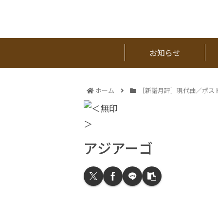
お知らせ
ホーム
［新譜月評］現代曲／ポス
アジアーゴ