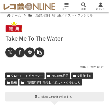
メニュー
検索
ログイン
ホーム
［新譜月評］現代曲／ポスト・クラシカル
Take Me To The Water
2025.06.22
クロード・ドビュッシー
2025年6月号
女性作曲家
推薦
［新譜月評］現代曲／ポスト・クラシカル
この記事は
約3分
で読めます。