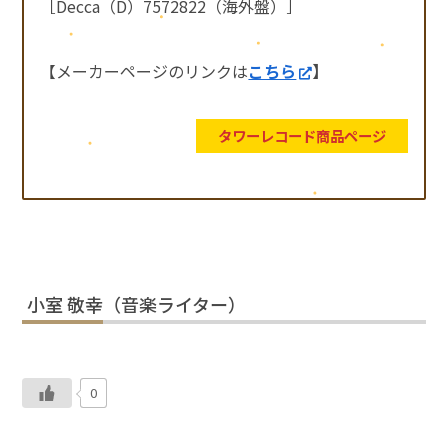
［Decca（D）7572822（海外盤）］
【メーカーページのリンクは
こちら
】
タワーレコード商品ページ
小室 敬幸（音楽ライター）
0