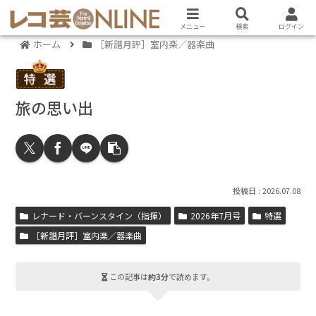
メニュー
検索
ログイン
ホーム
［新譜月評］室内楽／器楽曲
旅の思い出
2026.07.08
レナード・バーンスタイン（指揮）
2026年7月号
特選
［新譜月評］室内楽／器楽曲
この記事は
約3分
で読めます。