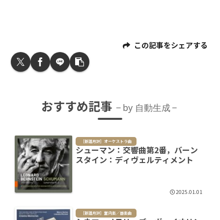
この記事をシェアする
おすすめ記事
by 自動生成
［新譜月評］オーケストラ曲
シューマン：交響曲第2番，バーン
スタイン：ディヴェルティメント
2025.01.01
［新譜月評］室内楽／器楽曲