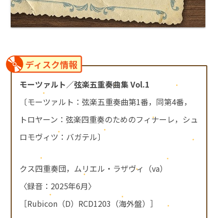
ディスク情報
モーツァルト／弦楽五重奏曲集 Vol.1
〔モーツァルト：弦楽五重奏曲第1番，同第4番，
トロヤーン：弦楽四重奏のためのフィナーレ，シュ
ロモヴィツ：バガテル〕
クス四重奏団，ムリエル・ラザヴィ（va）
〈録音：2025年6月〉
［Rubicon（D）RCD1203（海外盤）］