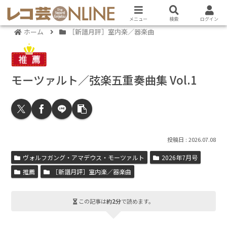
メニュー
検索
ログイン
ホーム
［新譜月評］室内楽／器楽曲
モーツァルト／弦楽五重奏曲集 Vol.1
2026.07.08
ヴォルフガング・アマデウス・モーツァルト
2026年7月号
推薦
［新譜月評］室内楽／器楽曲
この記事は
約2分
で読めます。