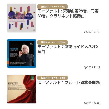
［新譜月評］オーケストラ曲
モーツァルト: 交響曲第29番，同第
33番，クラリネット協奏曲
2024.09.18
［新譜月評］オペラ／声楽曲
モーツァルト：歌劇《イドメネオ》
全曲
2025.11.19
［新譜月評］室内楽／器楽曲
モーツァルト：フルート四重奏曲集
2026.04.08