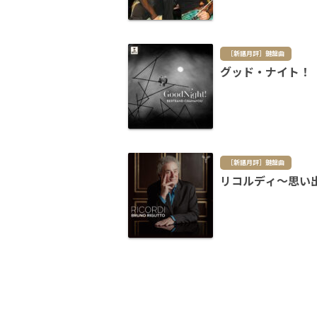
［新譜月評］鍵盤曲
グッド・ナイト！
［新譜月評］鍵盤曲
リコルディ～思い