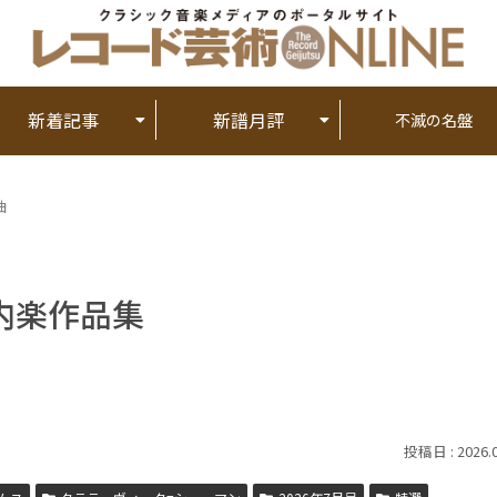
新着記事
新譜月評
不滅の名盤
曲
内楽作品集
2026.