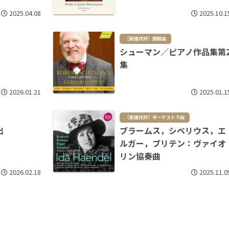
2025.04.08
2025.10.1
［新譜月評］鍵盤曲
シューマン／ピアノ作品集第
集
2026.01.21
2025.01.1
［新譜月評］オーケストラ曲
出
ブラームス，シベリウス，エ
ルガー，ブリテン：ヴァイオ
リン協奏曲
2026.02.18
2025.11.0