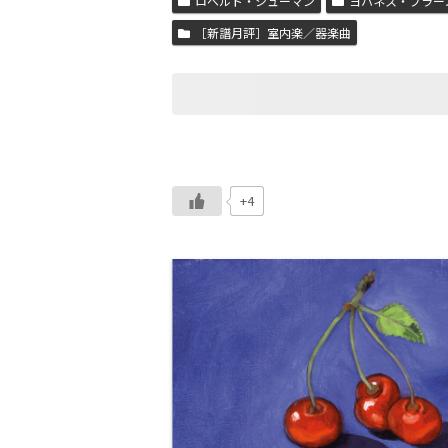
ロベルト・シューマン
ヨハネス・ブラー
［新譜月評］室内楽／器楽曲
+4