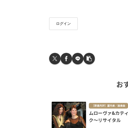
ログイン
お
［新譜月評］室内楽／器楽曲
ムローヴァ&カテ
ク～リサイタル