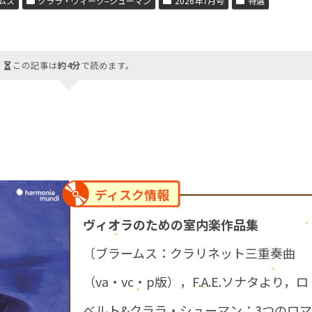
ムス
クララ・ヴィーク=シューマン
2026年7月号
特選
この記事は
約4分
で読めます。
ディスク情報
ヴィオラのための室内楽作品集
〔ブラームス：クラリネット三重奏曲
（va・vc・p版），F.A.E.ソナタより，ロ
ベルト&クララ・シューマン：3つのロマ