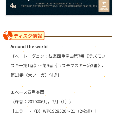
ディスク情報
Around the world
〔ベートーヴェン：弦楽四重奏曲第7番《ラズモフ
スキー第1番》～第9番《ラズモフスキー第3番》、
第13番〈大フーガ〉付き〕
エベーヌ四重奏団
〈録音：2019年6月，7月（L）〉
［エラ－ト（D）WPCS28520～21（2枚組）］