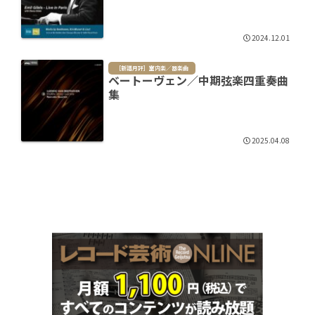
2024.12.01
［新譜月評］室内楽／器楽曲
ベートーヴェン／中期弦楽四重奏曲
集
2025.04.08