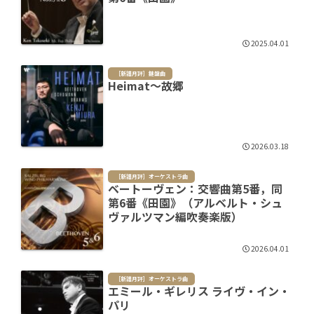
2025.04.01
［新譜月評］鍵盤曲
Heimat～故郷
2026.03.18
［新譜月評］オーケストラ曲
ベートーヴェン：交響曲第5番，同
第6番《田園》（アルベルト・シュ
ヴァルツマン編吹奏楽版）
2026.04.01
［新譜月評］オーケストラ曲
エミール・ギレリス ライヴ・イン・
パリ