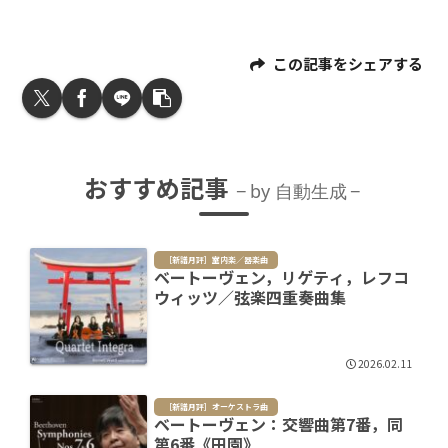
この記事をシェアする
おすすめ記事
by 自動生成
［新譜月評］室内楽／器楽曲
ベートーヴェン，リゲティ，レフコ
ウィッツ／弦楽四重奏曲集
2026.02.11
［新譜月評］オーケストラ曲
ベートーヴェン：交響曲第7番，同
第6番《田園》