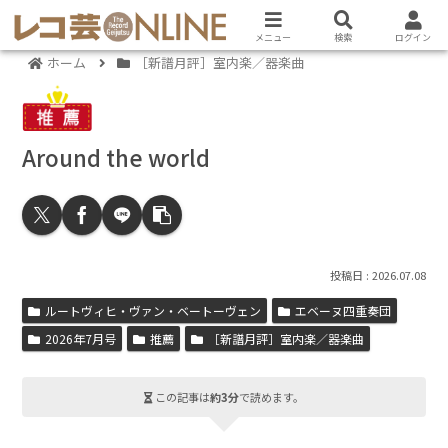
メニュー
検索
ログイン
ホーム
［新譜月評］室内楽／器楽曲
Around the world
2026.07.08
ルートヴィヒ・ヴァン・ベートーヴェン
エベーヌ四重奏団
2026年7月号
推薦
［新譜月評］室内楽／器楽曲
この記事は
約3分
で読めます。