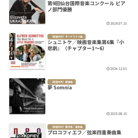
第9回仙台国際音楽コンクール ピア
ノ部門優勝
2026.07.15
［新譜月評］オーケストラ曲
シュニトケ／映画音楽集第6集『小
悲劇』（チャプター1～6）
2024.12.01
［新譜月評］鍵盤曲
夢 Somnia
2025.08.15
［新譜月評］室内楽／器楽曲
プロコフィエフ／弦楽四重奏曲集