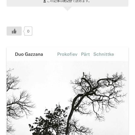
この記事は
約2分
で読めます。
0