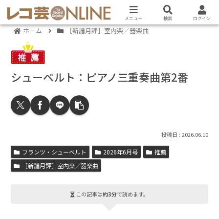
メニュー
検索
ログイン
ホーム
［新譜月評］室内楽／器楽曲
シューベルト：ピアノ三重奏曲第2番
2026.06.10
フランツ・シューベルト
2026年6月号
推薦
［新譜月評］室内楽／器楽曲
この記事は
約3分
で読めます。