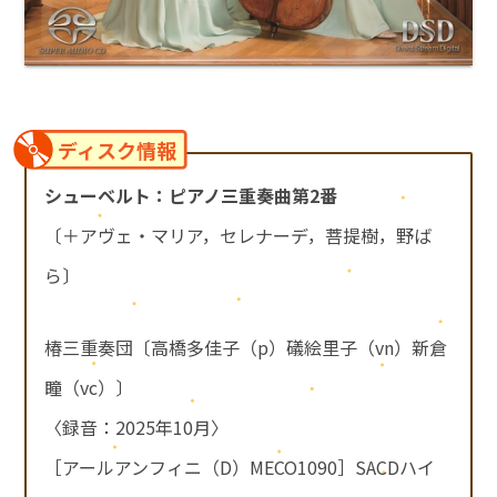
ディスク情報
シューベルト：ピアノ三重奏曲第2番
〔＋アヴェ・マリア，セレナーデ，菩提樹，野ば
ら〕
椿三重奏団〔高橋多佳子（p）礒絵里子（vn）新倉
瞳（vc）〕
〈録音：2025年10月〉
［アールアンフィニ（D）MECO1090］SACDハイ