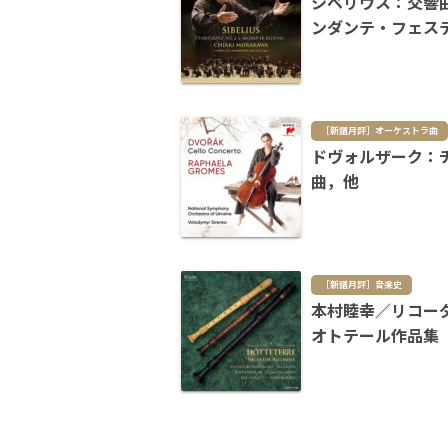
シベリウス：交響
ンダンテ・フェス
［新譜月評］オーケストラ曲
ドヴォルザーク：
曲，他
［新譜月評］音楽史
本村睦幸／リコー
オトテール作品集