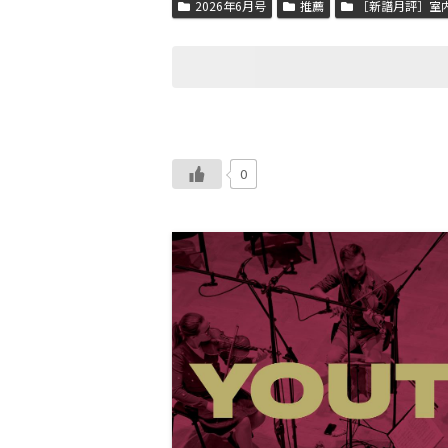
2026年6月号
推薦
［新譜月評］室
0