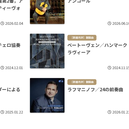
曲第2番，ア
アンコール
ティーヴォ
2026.02.04
2026.06.1
［新譜月評］鍵盤曲
チェロ協奏
ベートーヴェン／ハンマーク
ラヴィーア
2024.12.01
2024.11.1
［新譜月評］鍵盤曲
ダーによる
ラフマニノフ／24の前奏曲
2025.01.22
2026.01.2