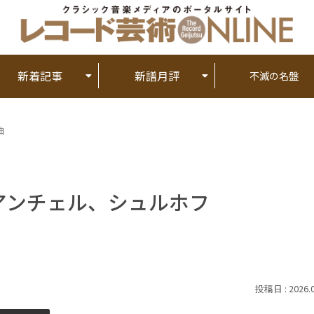
新着記事
新譜月評
不滅の名盤
曲
アンチェル、シュルホフ
2026.