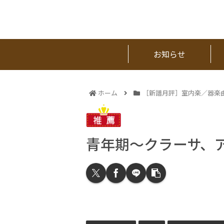
お知らせ
ホーム
［新譜月評］室内楽／器楽
青年期～クラーサ、