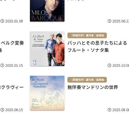
2025.01.08
2025.06.2
［新譜月評］室内楽／器楽曲
ルトベルク変奏
バッハとその息子たちによる
曲
フルート・ソナタ集
2025.01.15
2025.10.0
［新譜月評］室内楽／器楽曲
均律クラヴィー
無伴奏マンドリンの世界
2025.06.15
2025.08.0