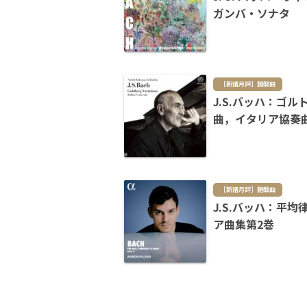
ガンバ・ソナタ
［新譜月評］鍵盤曲
J.S.バッハ：ゴ
曲，イタリア協奏
［新譜月評］鍵盤曲
J.S.バッハ：平
ア曲集第2巻