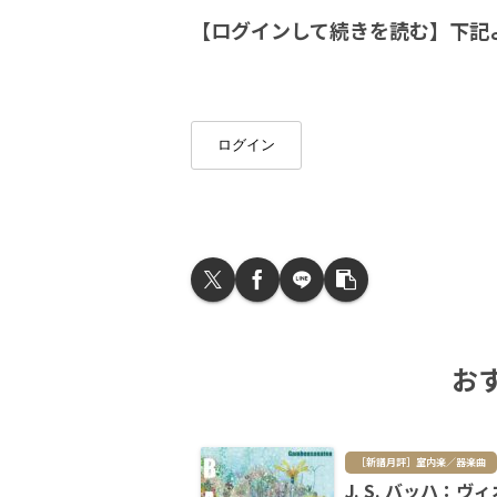
【ログインして続きを読む】下記
ログイン
お
［新譜月評］室内楽／器楽曲
J. S. バッハ：