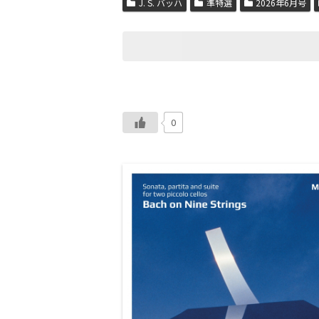
J. S. バッハ
準特選
2026年6月号
0