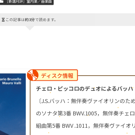
［新譜月評］室内楽／器楽曲
この記事は
約3分
で読めます。
ディスク情報
チェロ・ピッコロのデュオによるバッハ
〔J.S.バッハ：無伴奏ヴァイオリンのた
のソナタ第3番 BWV.1005，無伴奏チェロ
組曲第5番 BWV .1011，無伴奏ヴァイオ