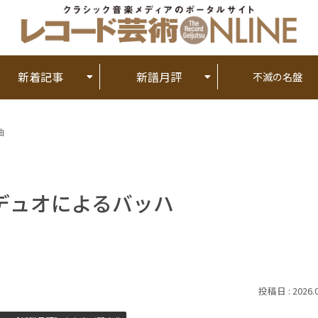
新着記事
新譜月評
不滅の名盤
曲
デュオによるバッハ
2026.