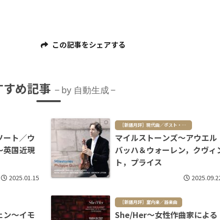
この記事をシェアする
すすめ記事
by 自動生成
［新譜月評］現代曲／ポスト・クラシカル
ソート／ウ
マイルストーンズ～アウエル
～英国近現
バッハ＆ウォーレン，クヴィ
ト，プライス
2025.01.15
2025.09.2
［新譜月評］室内楽／器楽曲
ェン～イモ
She/Her～女性作曲家による