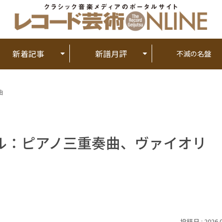
新着記事
新譜月評
不滅の名盤
曲
ル：ピアノ三重奏曲、ヴァイオリ
2026.