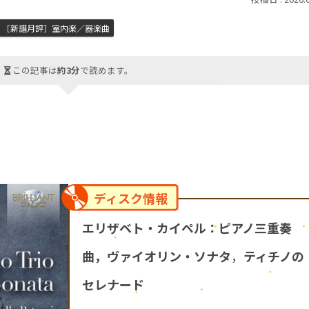
［新譜月評］室内楽／器楽曲
この記事は
約3分
で読めます。
ディスク情報
エリザベト・カイペル：ピアノ三重奏
曲，ヴァイオリン・ソナタ
，
ティチノの
セレナード