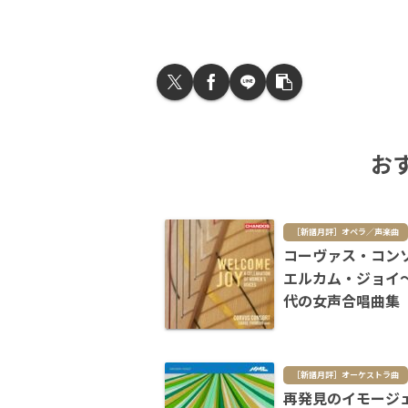
お
［新譜月評］オペラ／声楽曲
コーヴァス・コン
エルカム・ジョイ
代の女声合唱曲集
［新譜月評］オーケストラ曲
再発見のイモージ