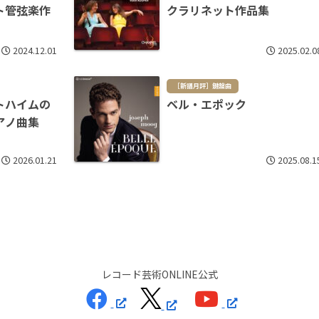
ト管弦楽作
クラリネット作品集
2024.12.01
2025.02.0
［新譜月評］鍵盤曲
トハイムの
ベル・エポック
アノ曲集
2026.01.21
2025.08.1
レコード芸術ONLINE公式