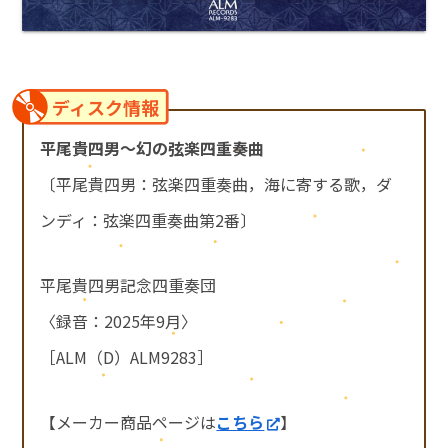
ディスク情報
平尾貴四男～幻の弦楽四重奏曲
〔平尾貴四男：弦楽四重奏曲，海に寄する歌，ダ
ンディ：弦楽四重奏曲第2番〕
平尾貴四男記念四重奏団
〈録音：2025年9月〉
［ALM（D）ALM9283］
【メーカー商品ページは
こちら
】