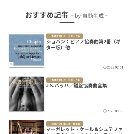
おすすめ記事
by 自動生成
［新譜月評］オーケストラ曲
ショパン：ピアノ協奏曲第2番（ギ
ター版）他
2025.02.01
［新譜月評］オーケストラ曲
J.S.バッハ／鍵盤協奏曲全集
2026.08.05
［新譜月評］室内楽／器楽曲
マーガレット・ケール＆シュテファ