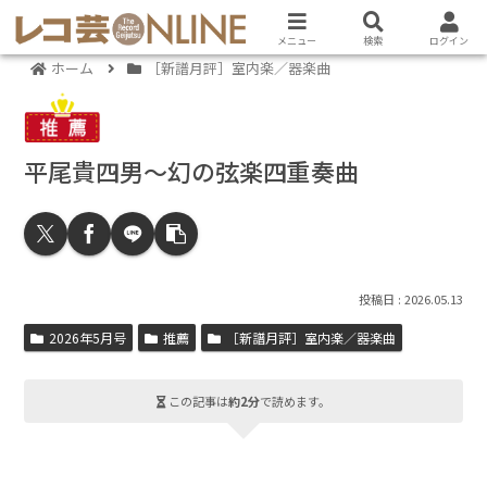
メニュー
検索
ログイン
ホーム
［新譜月評］室内楽／器楽曲
平尾貴四男～幻の弦楽四重奏曲
2026.05.13
2026年5月号
推薦
［新譜月評］室内楽／器楽曲
この記事は
約2分
で読めます。