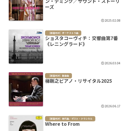
ン・テミング／サウンド・ストーリ
ーズ
2025.02.08
［新譜月評］オーケストラ曲
ショスタコーヴィチ：交響曲第7番
《レニングラード》
2026.03.04
［新譜月評］鍵盤曲
梯剛之ピアノ・リサイタル2025
2026.06.17
［新譜月評］現代曲／ポスト・クラシカル
Where to From