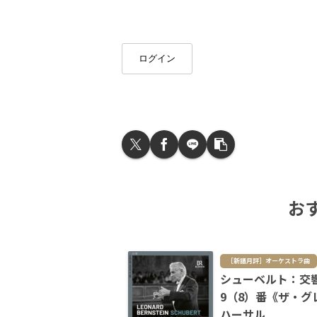
ログイン
お
［新譜月評］オーケストラ曲
シューベルト：交
9（8）番《ザ・グ
ハーサル