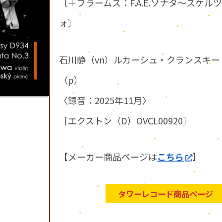
〔＋ブラームス：F.A.E.ソナタ～スケルツ
ォ〕
石川静（vn）ルカーシュ・クランスキー
（p）
〈録音：2025年11月〉
［エクストン（D）OVCL00920］
【メーカー商品ページは
こちら
】
タワーレコード商品ページ