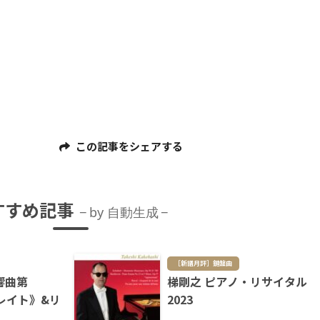
この記事をシェアする
すすめ記事
by 自動生成
［新譜月評］鍵盤曲
響曲第
梯剛之 ピアノ・リサイタル
レイト》&リ
2023