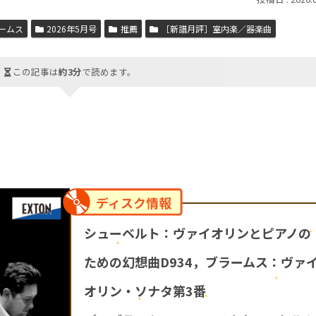
ームス
2026年5月号
推薦
［新譜月評］室内楽／器楽曲
この記事は
約3分
で読めます。
ディスク情報
シューベルト：ヴァイオリンとピアノの
ための幻想曲D934，ブラームス：ヴァ
オリン・ソナタ第3番