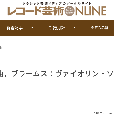
新着記事
新譜月評
不滅の名盤
曲
曲，ブラームス：ヴァイオリン・ソ
2026.