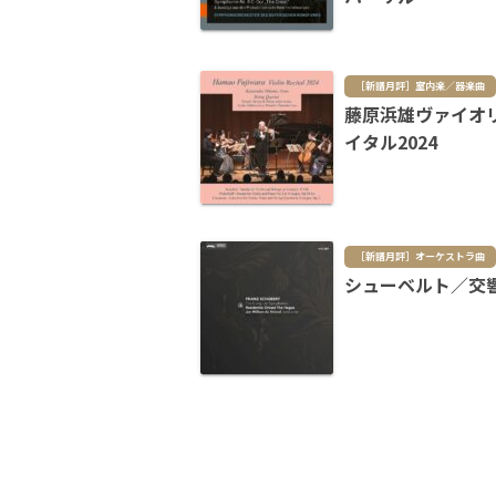
［新譜月評］室内楽／器楽曲
藤原浜雄ヴァイオ
イタル2024
［新譜月評］オーケストラ曲
シューベルト／交