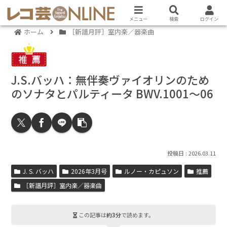
メニュー
検索
ログイン
ホーム
［新譜月評］室内楽／器楽曲
J.S.バッハ：無伴奏ヴァイオリンのため
のソナタとパルティータ BWV.1001～06
2026.03.11
J. S. バッハ
2026年3月号
ルノー・カピュソン
推薦
［新譜月評］室内楽／器楽曲
この記事は
約3分
で読めます。