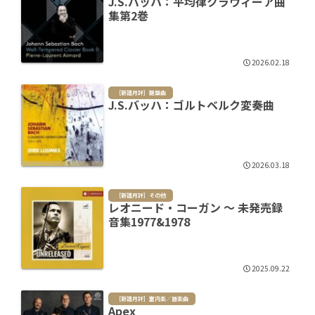
J.S.バッハ：平均律クラヴィーア曲
集第2巻
2026.02.18
［新譜月評］鍵盤曲
J.S.バッハ：ゴルトベルク変奏曲
2026.03.18
［新譜月評］その他
レオニード・コーガン ～ 未発売録
音集1977&1978
2025.09.22
［新譜月評］室内楽／器楽曲
Apex