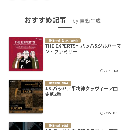
おすすめ記事
by 自動生成
［新譜月評］室内楽／器楽曲
THE EXPERTS～バッハ&ジルバーマ
ン・ファミリー
2024.11.08
［新譜月評］鍵盤曲
J.S.バッハ／平均律クラヴィーア曲
集第2巻
2025.08.15
［新譜月評］鍵盤曲