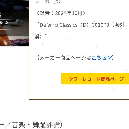
シュカ（p）
〈録音：2024年10月〉
［Da Vinci Classics（D）C01070（海外
盤）］
【メーカー商品ページは
こちら
】
タワーレコード商品ページ
ター／音楽・舞踊評論）