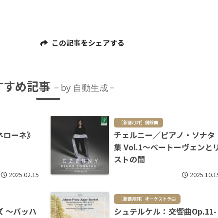
この記事をシェアする
すすめ記事
by 自動生成
［新譜月評］鍵盤曲
ネローネ》
チェルニー／ピアノ・ソナタ
集 Vol.1～ベートーヴェンと
ストの間
2025.02.15
2025.10.1
［新譜月評］オーケストラ曲
 ～バッハ
シュテルケル：交響曲Op.11-