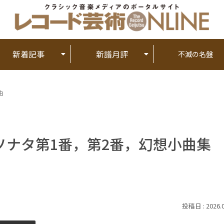
新着記事
新譜月評
不滅の名盤
曲
ソナタ第1番，第2番，幻想小曲集
2026.