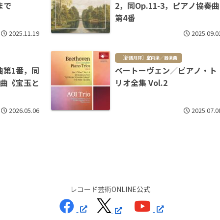
まで
2，同Op.11-3，ピアノ協奏曲
第4番
2025.11.19
2025.09.0
［新譜月評］室内楽／器楽曲
曲第1番，同
ベートーヴェン／ピアノ・ト
進曲《宝玉と
リオ全集 Vol.2
2026.05.06
2025.07.0
レコード芸術ONLINE公式