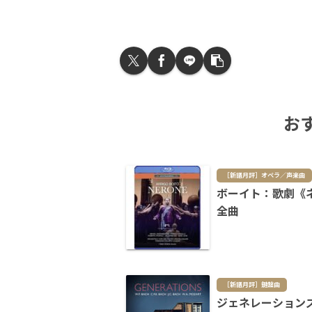
お
［新譜月評］オペラ／声楽曲
ボーイト：歌劇《
全曲
［新譜月評］鍵盤曲
ジェネレーションズ