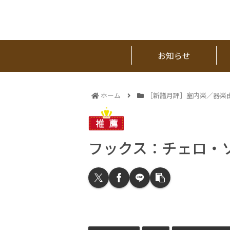
お知らせ
ホーム
［新譜月評］室内楽／器楽
フックス：チェロ・